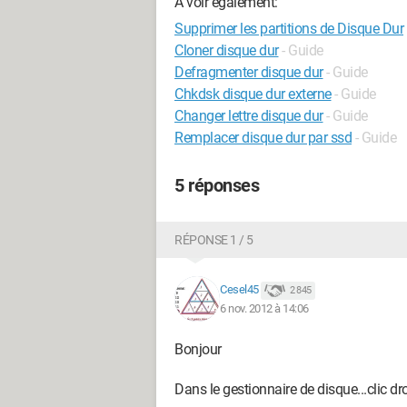
A voir également:
Supprimer les partitions de Disque Dur
Cloner disque dur
- Guide
Defragmenter disque dur
- Guide
Chkdsk disque dur externe
- Guide
Changer lettre disque dur
- Guide
Remplacer disque dur par ssd
- Guide
5 réponses
RÉPONSE 1 / 5
Cesel45
2 845
6 nov. 2012 à 14:06
Bonjour
Dans le gestionnaire de disque...clic dro