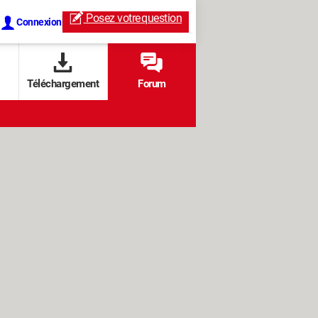
Posez votre
question
Connexion
Téléchargement
Forum