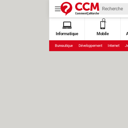
Informatique
Mobile
A
Bureautique
Développement
Internet
Je