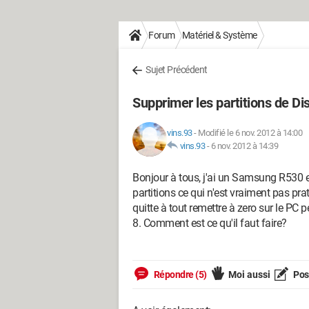
Forum
Matériel & Système
Sujet Précédent
Supprimer les partitions de Di
vins.93
-
Modifié le 6 nov. 2012 à 14:00
vins.93
-
6 nov. 2012 à 14:39
Bonjour à tous, j'ai un Samsung R530 e
partitions ce qui n'est vraiment pas prat
quitte à tout remettre à zero sur le PC 
8. Comment est ce qu'il faut faire?
Répondre (5)
Moi aussi
Pose