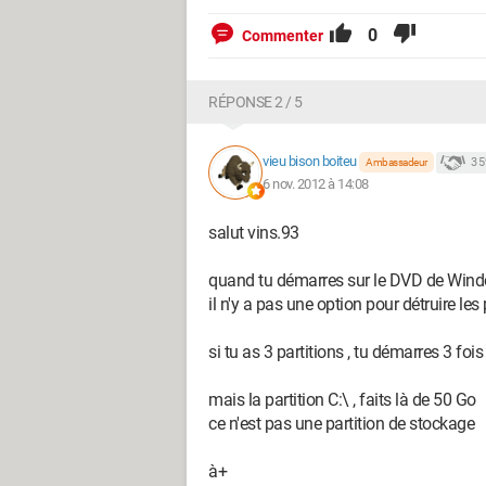
0
Commenter
RÉPONSE 2 / 5
vieu bison boiteu
3 
Ambassadeur
6 nov. 2012 à 14:08
salut vins.93
quand tu démarres sur le DVD de Windows
il n'y a pas une option pour détruire les 
si tu as 3 partitions , tu démarres 3 fois
mais la partition C:\ , faits là de 50 Go
ce n'est pas une partition de stockage
à+