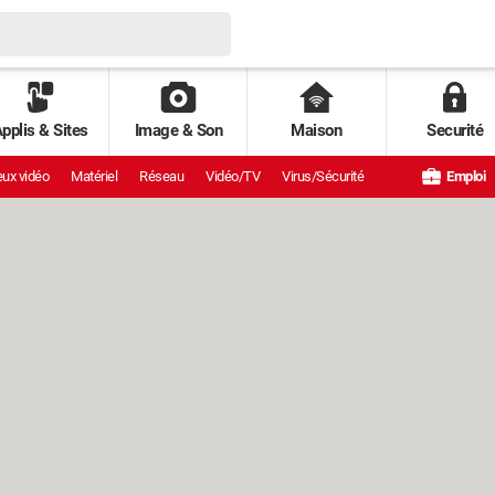
pplis & Sites
Image & Son
Maison
Securité
ux vidéo
Matériel
Réseau
Vidéo/TV
Virus/Sécurité
Emploi