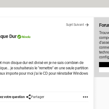
Foru
Sujet Suivant
Trouve
sque Dur
Résolu
compos
d'ass
conne
techno
config
t mon disque dur est divisé en je ne sais combien de
ique... je souhaiterais le "remettre" en une seule partition
peux importe pour moi j'ai le CD pour réinstaller Windows
z votre question
Partager