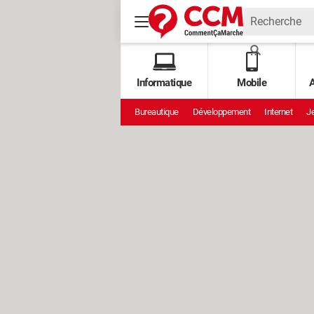
Informatique
Mobile
A
Bureautique
Développement
Internet
Je