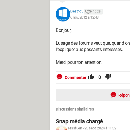
Destrio5
10 324
6 nov. 2012 à 12:43
Bonjour,
L'usage des forums veut que, quand on 
l'expliquer aux passants intéressés.
Merci pour ton attention.
0
Commenter
Répon
Discussions similaires
Snap média chargé
Tessfuen
-
25 sept. 2024 à 11:32