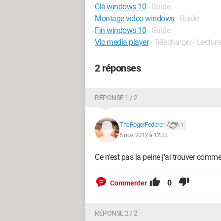
Clé windows 10
- Guide
Montage video windows
- Guide
Fin windows 10
- Guide
Vlc media player
- Télécharger - Lecture
2 réponses
RÉPONSE 1 / 2
TheRogerFederer
1
6 nov. 2012 à 12:33
Ce n'est pas la peine j'ai trouver com
0
Commenter
RÉPONSE 2 / 2