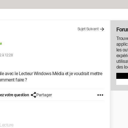
Foru
Sujet Suivant
Trouve
u
applic
les ou
2 à 12:28
expéri
utilis
des lo
ile avec le Lecteur Windows Média et je voudrait mettre
Comment faire ?
z votre question
Partager
 Lecture