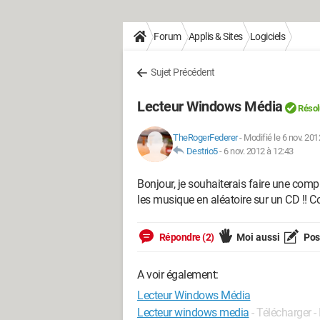
Forum
Applis & Sites
Logiciels
Sujet Précédent
Lecteur Windows Média
Résol
TheRogerFederer
-
Modifié le 6 nov. 201
Destrio5
-
6 nov. 2012 à 12:43
Bonjour, je souhaiterais faire une comp
les musique en aléatoire sur un CD !! 
Répondre (2)
Moi aussi
Pose
A voir également:
Lecteur Windows Média
Lecteur windows media
- Télécharger -