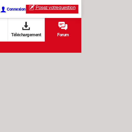
Posez votre
question
Connexion
Téléchargement
Forum