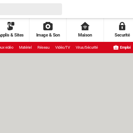
pplis & Sites
Image & Son
Maison
Securité
ux vidéo
Matériel
Réseau
Vidéo/TV
Virus/Sécurité
Emploi