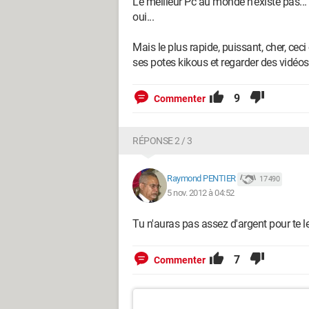
Le meilleur Pc au monde n'existe pas... I
oui...
Mais le plus rapide, puissant, cher, ceci
ses potes kikous et regarder des vidéos
9
Commenter
RÉPONSE 2 / 3
Raymond PENTIER
17 490
5 nov. 2012 à 04:52
Tu n'auras pas assez d'argent pour te le 
7
Commenter