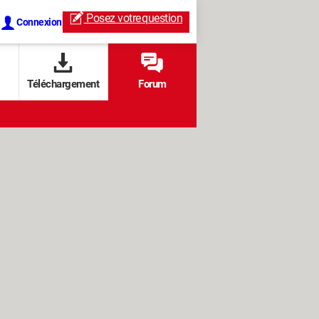
Posez votre
question
Connexion
Téléchargement
Forum