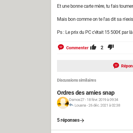
Et une bonne carte mère, tu fais tour
Mais bon comme on te l'as dit sa n'exi
Ps : Le prix du PC c'était 15 500€ par là.
2
Commenter
Répon
Discussions similaires
Ordres des amies snap
Osmos27
-
18 févr. 2019 à 09:34
Louana
-
26 déc. 2021 à 02:38
5 réponses