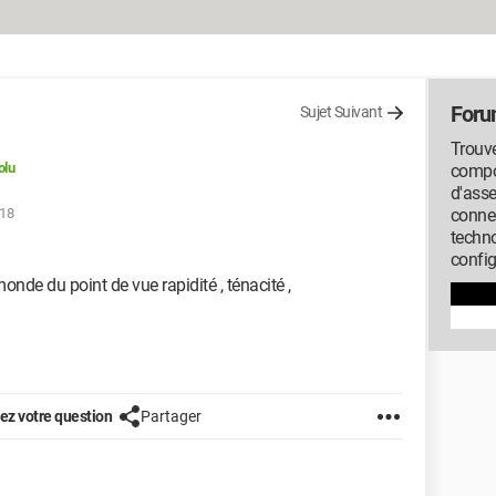
Foru
Sujet Suivant
Trouve
olu
compos
d'ass
:18
conne
techno
config
monde du point de vue rapidité , ténacité ,
z votre question
Partager