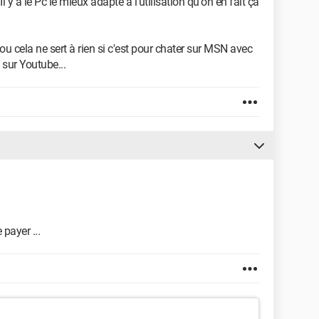
l y a le Pc le mieux adapté a l'utilisation qu'on en fait ça
 ou cela ne sert à rien si c'est pour chater sur MSN avec
 sur Youtube...
payer ...