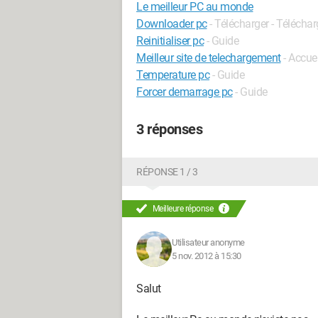
Le meilleur PC au monde
Downloader pc
- Télécharger - Télécha
Reinitialiser pc
- Guide
Meilleur site de telechargement
- Accuei
Temperature pc
- Guide
Forcer demarrage pc
- Guide
3 réponses
RÉPONSE 1 / 3
Meilleure réponse
Utilisateur anonyme
5 nov. 2012 à 15:30
Salut