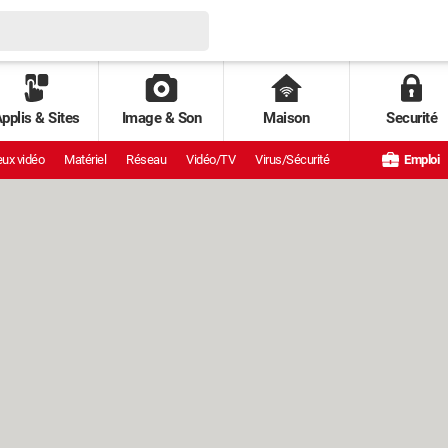
pplis & Sites
Image & Son
Maison
Securité
ux vidéo
Matériel
Réseau
Vidéo/TV
Virus/Sécurité
Emploi