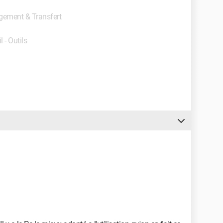
rgement & Transfert
l - Outils