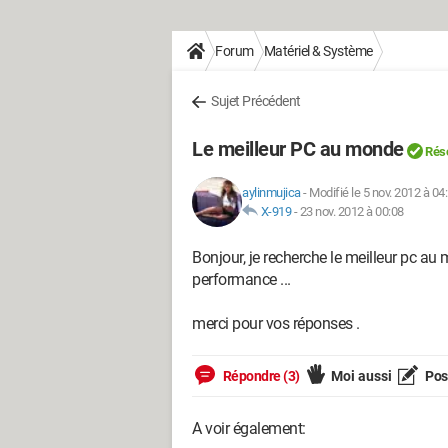
Forum
Matériel & Système
Sujet Précédent
Le meilleur PC au monde
Rés
aylinmujica
-
Modifié le 5 nov. 2012 à 04
X-919
-
23 nov. 2012 à 00:08
Bonjour, je recherche le meilleur pc au 
performance ...
merci pour vos réponses .
Répondre (3)
Moi aussi
Pose
A voir également: