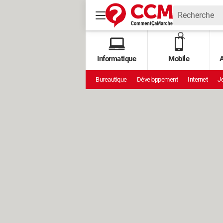
Informatique
Mobile
A
Bureautique
Développement
Internet
Je