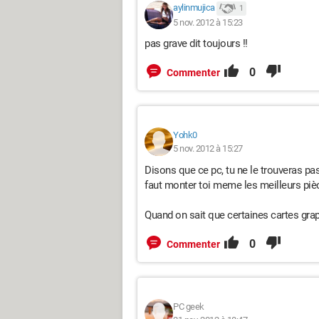
aylinmujica
1
5 nov. 2012 à 15:23
pas grave dit toujours !!
0
Commenter
Yohk0
5 nov. 2012 à 15:27
Disons que ce pc, tu ne le trouveras pas
faut monter toi meme les meilleurs piè
Quand on sait que certaines cartes graph
0
Commenter
PC geek