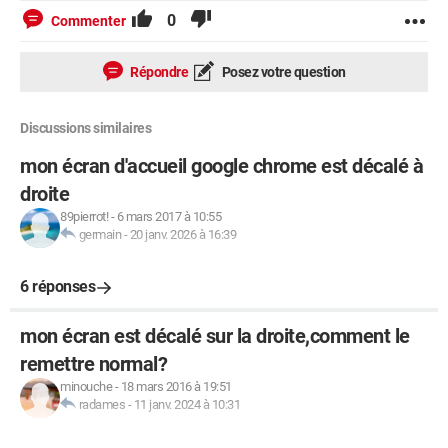
0
Commenter
Répondre
Posez votre question
Discussions similaires
mon écran d'accueil google chrome est décalé à
droite
89pierrot!
-
6 mars 2017 à 10:55
germain
-
20 janv. 2026 à 16:39
6 réponses
mon écran est décalé sur la droite,comment le
remettre normal?
minouche
-
18 mars 2016 à 19:51
radames
-
11 janv. 2024 à 10:31