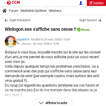
Question
Forum
Matériel & Système
Windows
Sujet Précédent
Sujet Suivant
Winlogon.exe s'affiche sans cesse !!
Résolu
ange8874
-
Modifié le 28 mars 2008 à 13:58
dousey -
28 mars 2008 à 13:58
Bonjour à vous tous, nouvelle inscrite sur le site sur les conseil
d'un ami, je me permet de vous solliciter pour un souci recent
avec mon pc.
Voila depuis quelques temps les problemes s'enchaine...ca a
commencé avec des pub qui s'affiche sans cesse sans leur
demande de venir (par exemple casino, mais surtout des anti-
virus gratuit !!) .
Du coup j'ai regardé les questions similaires sur vos forum et
ca ne marche pas (j'ai du me tromper dans des etapes ou je
ne c quoi..)
Ensuite j'ai telecharge plusieurs anti-virus (avast est celui qui
Afficher la suite
est installé principalement apré j'ai ajouté bitdefender, que j'ai