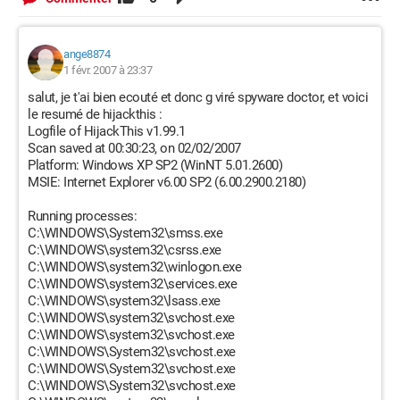
ange8874
1 févr. 2007 à 23:37
salut, je t'ai bien ecouté et donc g viré spyware doctor, et voici
le resumé de hijackthis :
Logfile of HijackThis v1.99.1
Scan saved at 00:30:23, on 02/02/2007
Platform: Windows XP SP2 (WinNT 5.01.2600)
MSIE: Internet Explorer v6.00 SP2 (6.00.2900.2180)
Running processes:
C:\WINDOWS\System32\smss.exe
C:\WINDOWS\system32\csrss.exe
C:\WINDOWS\system32\winlogon.exe
C:\WINDOWS\system32\services.exe
C:\WINDOWS\system32\lsass.exe
C:\WINDOWS\system32\svchost.exe
C:\WINDOWS\system32\svchost.exe
C:\WINDOWS\System32\svchost.exe
C:\WINDOWS\System32\svchost.exe
C:\WINDOWS\System32\svchost.exe