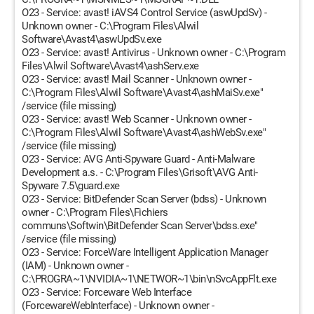
O23 - Service: avast! iAVS4 Control Service (aswUpdSv) -
Unknown owner - C:\Program Files\Alwil
Software\Avast4\aswUpdSv.exe
O23 - Service: avast! Antivirus - Unknown owner - C:\Program
Files\Alwil Software\Avast4\ashServ.exe
O23 - Service: avast! Mail Scanner - Unknown owner -
C:\Program Files\Alwil Software\Avast4\ashMaiSv.exe"
/service (file missing)
O23 - Service: avast! Web Scanner - Unknown owner -
C:\Program Files\Alwil Software\Avast4\ashWebSv.exe"
/service (file missing)
O23 - Service: AVG Anti-Spyware Guard - Anti-Malware
Development a.s. - C:\Program Files\Grisoft\AVG Anti-
Spyware 7.5\guard.exe
O23 - Service: BitDefender Scan Server (bdss) - Unknown
owner - C:\Program Files\Fichiers
communs\Softwin\BitDefender Scan Server\bdss.exe"
/service (file missing)
O23 - Service: ForceWare Intelligent Application Manager
(IAM) - Unknown owner -
C:\PROGRA~1\NVIDIA~1\NETWOR~1\bin\nSvcAppFlt.exe
O23 - Service: Forceware Web Interface
(ForcewareWebInterface) - Unknown owner -