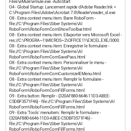
Files\eMule\emule.exe -AutoStart
O4 - Global Startup: Lancement rapide d'Adobe Reader.lnk =
C:\Program Files\Adobe\Acrobat 7.0\Reader\reader_sl.exe
O8 - Extra context menu item: Barre RoboForm -
file://C:\Program Files\Siber Systems\AI
RoboForm\RoboFormComShowToolbar.html
O8 - Extra context menu item: E&xporter vers Microsoft Excel -
res://C:\PROGRA~1\MICROS~2\OFFICE11\EXCEL.EXE/3000
O8 - Extra context menu item: Enregistrer le formulaire -
file://C:\Program Files\Siber Systems\AI
RoboForm\RoboFormComSavePass.html
O8 - Extra context menu item: Personnaliser le menu -
file://C:\Program Files\Siber Systems\AI
RoboForm\RoboFormComCustomizeIEMenu.html
O8 - Extra context menu item: Remplir le formulaire -
file://C:\Program Files\Siber Systems\AI
RoboForm\RoboFormComFillForms.html
O9 - Extra button: Remplir - {320AF880-6646-11D3-ABEE-
C5DBF3571F46} - file://C:\Program Files\Siber Systems\AI
RoboForm\RoboFormComFillForms.html
O9 - Extra 'Tools' menuitem: Remplir le formulaire -
{320AF880-6646-11D3-ABEE-C5DBF3571F46} -
file://C:\Program Files\Siber Systems\AI
RoboForm\RoboFormComFillForms.html