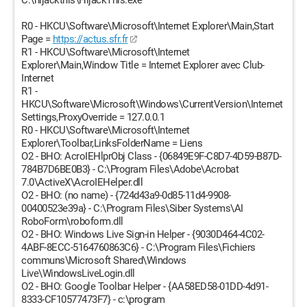
C:\hijackthis\HijackThis.exe
R0 - HKCU\Software\Microsoft\Internet Explorer\Main,Start
Page =
https://actus.sfr.fr
R1 - HKCU\Software\Microsoft\Internet
Explorer\Main,Window Title = Internet Explorer avec Club-
Internet
R1 -
HKCU\Software\Microsoft\Windows\CurrentVersion\Internet
Settings,ProxyOverride = 127.0.0.1
R0 - HKCU\Software\Microsoft\Internet
Explorer\Toolbar,LinksFolderName = Liens
O2 - BHO: AcroIEHlprObj Class - {06849E9F-C8D7-4D59-B87D-
784B7D6BE0B3} - C:\Program Files\Adobe\Acrobat
7.0\ActiveX\AcroIEHelper.dll
O2 - BHO: (no name) - {724d43a9-0d85-11d4-9908-
00400523e39a} - C:\Program Files\Siber Systems\AI
RoboForm\roboform.dll
O2 - BHO: Windows Live Sign-in Helper - {9030D464-4C02-
4ABF-8ECC-5164760863C6} - C:\Program Files\Fichiers
communs\Microsoft Shared\Windows
Live\WindowsLiveLogin.dll
O2 - BHO: Google Toolbar Helper - {AA58ED58-01DD-4d91-
8333-CF10577473F7} - c:\program