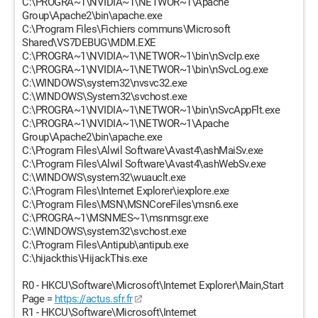
C:\PROGRA~1\NVIDIA~1\NETWOR~1\Apache
Group\Apache2\bin\apache.exe
C:\Program Files\Fichiers communs\Microsoft
Shared\VS7DEBUG\MDM.EXE
C:\PROGRA~1\NVIDIA~1\NETWOR~1\bin\nSvcIp.exe
C:\PROGRA~1\NVIDIA~1\NETWOR~1\bin\nSvcLog.exe
C:\WINDOWS\system32\nvsvc32.exe
C:\WINDOWS\System32\svchost.exe
C:\PROGRA~1\NVIDIA~1\NETWOR~1\bin\nSvcAppFlt.exe
C:\PROGRA~1\NVIDIA~1\NETWOR~1\Apache
Group\Apache2\bin\apache.exe
C:\Program Files\Alwil Software\Avast4\ashMaiSv.exe
C:\Program Files\Alwil Software\Avast4\ashWebSv.exe
C:\WINDOWS\system32\wuauclt.exe
C:\Program Files\Internet Explorer\iexplore.exe
C:\Program Files\MSN\MSNCoreFiles\msn6.exe
C:\PROGRA~1\MSNMES~1\msnmsgr.exe
C:\WINDOWS\system32\svchost.exe
C:\Program Files\Antipub\antipub.exe
C:\hijackthis\HijackThis.exe
R0 - HKCU\Software\Microsoft\Internet Explorer\Main,Start
Page =
https://actus.sfr.fr
R1 - HKCU\Software\Microsoft\Internet