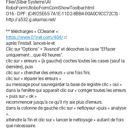
Files\Siber Systems\AI
RoboForm\RoboFormComShowToolbar.html
O16 - DPF: {C4925E65-7A1E-11D2-8BB4-00A0C9CC72C3} -
http://a532.g.akamai.net/
** télécharges « CCleaner »:
https://www.01net.com/404/
après l’install. lances-le et
Clic sur "Options" > "Avancé" et décoches la case "Effacer
uniquement ...que 48 heures".
clic sur « erreurs » (à gauche) coches toutes les cases (sauf la
dernière), puis
clic sur « chercher des erreurs » une fois fini,
clic sur « réparer les erreurs »
au message pour sauvegarder la base de registre clic « oui »
dans la fenêtre qui apparaît clic sur « corriger toutes les erreurs
» puis sur « ok »
recommencer jusqu’a ce qu’il n’y aie plus d’erreurs.
dans la colonne de gauche clic sur « nettoyeur »puis « analyse
».
attendre la fin et clic sur « lancer le nettoyage » autant de fois
que nécessaire.