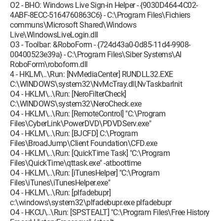
O2 - BHO: Windows Live Sign-in Helper - {9030D464-4C02-
4ABF-8ECC-5164760863C6} - C:\Program Files\Fichiers
communs\Microsoft Shared\Windows
Live\WindowsLiveLogin.dll
O3 - Toolbar: &RoboForm - {724d43a0-0d85-11d4-9908-
00400523e39a} - C:\Program Files\Siber Systems\AI
RoboForm\roboform.dll
4 - HKLM\..\Run: [NvMediaCenter] RUNDLL32.EXE
C:\WINDOWS\system32\NvMcTray.dll,NvTaskbarInit
O4 - HKLM\..\Run: [NeroFilterCheck]
C:\WINDOWS\system32\NeroCheck.exe
O4 - HKLM\..\Run: [RemoteControl] "C:\Program
Files\CyberLink\PowerDVD\PDVDServ.exe"
O4 - HKLM\..\Run: [BJCFD] C:\Program
Files\BroadJump\Client Foundation\CFD.exe
O4 - HKLM\..\Run: [QuickTime Task] "C:\Program
Files\QuickTime\qttask.exe" -atboottime
O4 - HKLM\..\Run: [iTunesHelper] "C:\Program
Files\iTunes\iTunesHelper.exe"
O4 - HKLM\..\Run: [plfadebupr]
c:\windows\system32\plfadebupr.exe plfadebupr
O4 - HKCU\..\Run: [SPSTEALT] "C:\Program Files\Free History