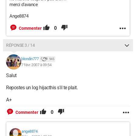
merci d'avance
Ange8874
0
Commenter
RÉPONSE 3 / 14
blondin777
945
7 févr. 2007 à 09:54
Salut
Repostes un log hijacthis s'il te plait.
A+
0
Commenter
ange8874