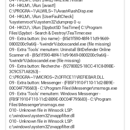
O4 - HKLM\..\Run: [nwiz] nwiz.exe /install
O4 - HKLM\..\Run: [avast!]
C:\PROGRA~1\ALWILS~1\Avast4\ashDisp.exe
O4 - HKLM\..\Run: [UserFaultCheck]
%systemroot%\system32\dumprep 0 -u
O4 - HKCU\..\Run: [SpybotSD TeaTimer] C:\Program
Files\Spybot - Search & Destroy\TeaTimer.exe
O9 - Extra button: (no name) - {85d1f590-48f4-11d9-9669-
0800200c9a66} - %windir%\bdoscandel.exe (file missing)
O9 - Extra 'Tools' menuitem: Uninstall BitDefender Online
Scanner v8 - {85d1f590-48f4-11d9-9669-0800200c9a66} -
%windir%\bdoscandel.exe (file missing)
O9 - Extra button: Recherche - {92780B25-18CC-41C8-B9BE-
3C9C571A8263} -
C:\PROGRA~1\MICROS~2\OFFICE11\REFIEBAR.DLL
O9 - Extra button: Messenger - {FB5F1910-F110-11d2-BB9E-
00C04F795683} - C:\Program Files\Messenger\msmsgs.exe
O9 - Extra 'Tools' menuitem: Windows Messenger -
{FB5F1910-F110-11d2-BB9E-00C04F795683} - C:\Program
Files\Messenger\msmsgs.exe
O10 - Unknown file in Winsock LSP:
c:\windows\system32\nvappfilter.dll
O10 - Unknown file in Winsock LSP:
c:\windows\system32\nvappfilter.dll