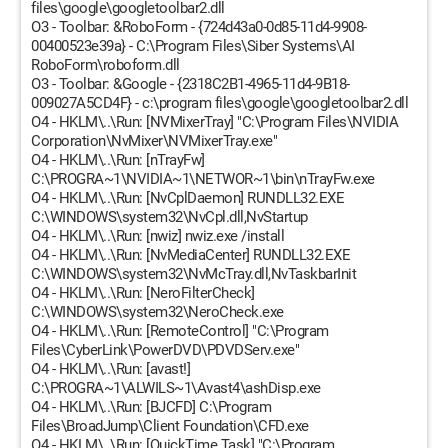
files\google\googletoolbar2.dll
O3 - Toolbar: &RoboForm - {724d43a0-0d85-11d4-9908-
00400523e39a} - C:\Program Files\Siber Systems\AI
RoboForm\roboform.dll
O3 - Toolbar: &Google - {2318C2B1-4965-11d4-9B18-
009027A5CD4F} - c:\program files\google\googletoolbar2.dll
O4 - HKLM\..\Run: [NVMixerTray] "C:\Program Files\NVIDIA
Corporation\NvMixer\NVMixerTray.exe"
O4 - HKLM\..\Run: [nTrayFw]
C:\PROGRA~1\NVIDIA~1\NETWOR~1\bin\nTrayFw.exe
O4 - HKLM\..\Run: [NvCplDaemon] RUNDLL32.EXE
C:\WINDOWS\system32\NvCpl.dll,NvStartup
O4 - HKLM\..\Run: [nwiz] nwiz.exe /install
O4 - HKLM\..\Run: [NvMediaCenter] RUNDLL32.EXE
C:\WINDOWS\system32\NvMcTray.dll,NvTaskbarInit
O4 - HKLM\..\Run: [NeroFilterCheck]
C:\WINDOWS\system32\NeroCheck.exe
O4 - HKLM\..\Run: [RemoteControl] "C:\Program
Files\CyberLink\PowerDVD\PDVDServ.exe"
O4 - HKLM\..\Run: [avast!]
C:\PROGRA~1\ALWILS~1\Avast4\ashDisp.exe
O4 - HKLM\..\Run: [BJCFD] C:\Program
Files\BroadJump\Client Foundation\CFD.exe
O4 - HKLM\..\Run: [QuickTime Task] "C:\Program