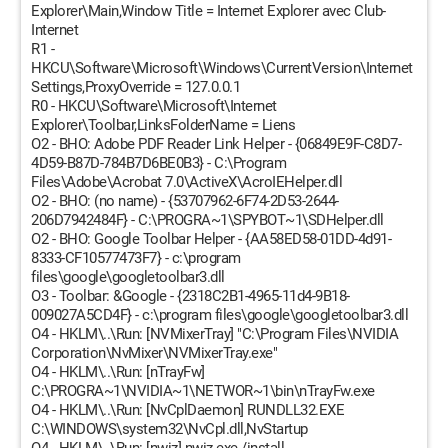
Explorer\Main,Window Title = Internet Explorer avec Club-
Internet
R1 -
HKCU\Software\Microsoft\Windows\CurrentVersion\Internet
Settings,ProxyOverride = 127.0.0.1
R0 - HKCU\Software\Microsoft\Internet
Explorer\Toolbar,LinksFolderName = Liens
O2 - BHO: Adobe PDF Reader Link Helper - {06849E9F-C8D7-
4D59-B87D-784B7D6BE0B3} - C:\Program
Files\Adobe\Acrobat 7.0\ActiveX\AcroIEHelper.dll
O2 - BHO: (no name) - {53707962-6F74-2D53-2644-
206D7942484F} - C:\PROGRA~1\SPYBOT~1\SDHelper.dll
O2 - BHO: Google Toolbar Helper - {AA58ED58-01DD-4d91-
8333-CF10577473F7} - c:\program
files\google\googletoolbar3.dll
O3 - Toolbar: &Google - {2318C2B1-4965-11d4-9B18-
009027A5CD4F} - c:\program files\google\googletoolbar3.dll
O4 - HKLM\..\Run: [NVMixerTray] "C:\Program Files\NVIDIA
Corporation\NvMixer\NVMixerTray.exe"
O4 - HKLM\..\Run: [nTrayFw]
C:\PROGRA~1\NVIDIA~1\NETWOR~1\bin\nTrayFw.exe
O4 - HKLM\..\Run: [NvCplDaemon] RUNDLL32.EXE
C:\WINDOWS\system32\NvCpl.dll,NvStartup