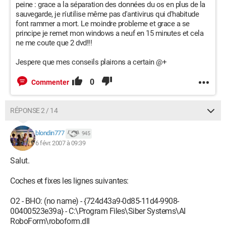
peine : grace a la séparation des données du os en plus de la
sauvegarde, je n'utilise même pas d'antivirus qui d'habitude
font rammer a mort. Le moindre probleme et grace a se
principe je remet mon windows a neuf en 15 minutes et cela
ne me coute que 2 dvd!!!
Jespere que mes conseils plairons a certain @+
0
Commenter
RÉPONSE 2 / 14
blondin777
945
6 févr. 2007 à 09:39
Salut.
Coches et fixes les lignes suivantes:
O2 - BHO: (no name) - {724d43a9-0d85-11d4-9908-
00400523e39a} - C:\Program Files\Siber Systems\AI
RoboForm\roboform.dll