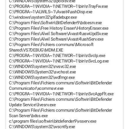
C:\WINDOWS\system32\spoolsv.exe
C:\PROGRA~1\NVIDIA~1\NETWOR~1\bin\nTrayFw.exe
C:\PROGRA~1\ALWILS~1\Avast4\ashDisp.exe
C:\windows\system32\plfadebupr.exe
C:\Program Files\Softwin\BitDefender9\bdoesrv.exe
C:\Program Files\Free History Eraser\HistoryEraser.exe
C:\Program Files\Alwil Software\Avast4\aswUpdSv.exe
C:\Program Files\Alwil Software\Avast4\ashServ.exe
C:\Program Files\Fichiers communs\Microsoft
Shared\VS7DEBUG\MDM.EXE
C:\PROGRA~1\NVIDIA~1\NETWOR~1\bin\nSvcIp.exe
C:\PROGRA~1\NVIDIA~1\NETWOR~1\bin\nSvcLog.exe
C:\WINDOWS\system32\nvsvc32.exe
C:\WINDOWS\System32\svchost.exe
C:\WINDOWS\system32\wdfmgr.exe
C:\Program Files\Fichiers communs\Softwin\BitDefender
Communicator\xcommsvr.exe
C:\PROGRA~1\NVIDIA~1\NETWOR~1\bin\nSvcAppFlt.exe
C:\Program Files\Fichiers communs\Softwin\BitDefender
Update Service\livesrv.exe
C:\Program Files\Fichiers communs\Softwin\BitDefender
Scan Server\bdss.exe
c:\program files\softwin\bitdefender9\vsserv.exe
C:\WINDOWS\system32\wscntfy.exe