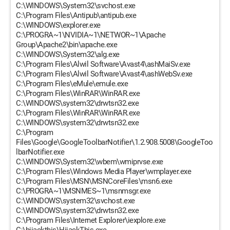
C:\WINDOWS\System32\svchost.exe
C:\Program Files\Antipub\antipub.exe
C:\WINDOWS\explorer.exe
C:\PROGRA~1\NVIDIA~1\NETWOR~1\Apache
Group\Apache2\bin\apache.exe
C:\WINDOWS\System32\alg.exe
C:\Program Files\Alwil Software\Avast4\ashMaiSv.exe
C:\Program Files\Alwil Software\Avast4\ashWebSv.exe
C:\Program Files\eMule\emule.exe
C:\Program Files\WinRAR\WinRAR.exe
C:\WINDOWS\system32\drwtsn32.exe
C:\Program Files\WinRAR\WinRAR.exe
C:\WINDOWS\system32\drwtsn32.exe
C:\Program
Files\Google\GoogleToolbarNotifier\1.2.908.5008\GoogleToo
lbarNotifier.exe
C:\WINDOWS\System32\wbem\wmiprvse.exe
C:\Program Files\Windows Media Player\wmplayer.exe
C:\Program Files\MSN\MSNCoreFiles\msn6.exe
C:\PROGRA~1\MSNMES~1\msnmsgr.exe
C:\WINDOWS\system32\svchost.exe
C:\WINDOWS\system32\drwtsn32.exe
C:\Program Files\Internet Explorer\iexplore.exe