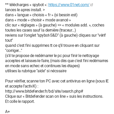
** télécharges « spybot »:
https://www.01net.com/
lances le apres install. >
dans « langue » choisis « fr » (si besoin est)
dans « mode » choisir « mode avancé »
clic sur « réglages » (à gauche) >> « modules add. », coches
toutes les cases sauf la dernière (traceur...)
reviens sur l'onglet "spybot-S&D" (à gauche) cliques sur "vérif
tout"
quand c'est fini supprimes tt ce q’il trouve en cliquant sur
"corriger..."
(s'il te propose de redémarrer le pc pour finir le nettoyage
acceptes et laisses-le faire, (mais dès que c'est fini redémarres
en mode sans echec et continues les étapes)
utilises la rubrique "aide" si nécssaire
Pour vérifier, scanne ton PC avec cet antivirus en ligne (sous IE
et accepte l’activX) :
http://www.bitdefender.fr/bd/site/search.php#
Clique sur « Bitdefender scan on line » suis les instructions.
Et colle le rapport.
A+