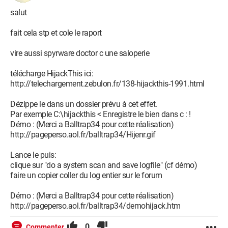
salut
fait cela stp et cole le raport
vire aussi spyrware doctor c une saloperie
télécharge HijackThis ici:
http://telechargement.zebulon.fr/138-hijackthis-1991.html
Dézippe le dans un dossier prévu à cet effet.
Par exemple C:\hijackthis < Enregistre le bien dans c : !
Démo : (Merci a Balltrap34 pour cette réalisation)
http://pageperso.aol.fr/balltrap34/Hijenr.gif
Lance le puis:
clique sur "do a system scan and save logfile" (cf démo)
faire un copier coller du log entier sur le forum
Démo : (Merci a Balltrap34 pour cette réalisation)
http://pageperso.aol.fr/balltrap34/demohijack.htm
0
Commenter