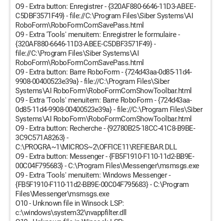
O9 - Extra button: Enregistrer - {320AF880-6646-11D3-ABEE-
C5DBF3571F49} - file://C:\Program Files\Siber Systems\AI
RoboForm\RoboFormComSavePass.html
O9 - Extra 'Tools' menuitem: Enregistrer le formulaire -
{320AF880-6646-11D3-ABEE-C5DBF3571F49} -
file://C:\Program Files\Siber Systems\AI
RoboForm\RoboFormComSavePass.html
O9 - Extra button: Barre RoboForm - {724d43aa-0d85-11d4-
9908-00400523e39a} - file://C:\Program Files\Siber
Systems\AI RoboForm\RoboFormComShowToolbar.html
O9 - Extra 'Tools' menuitem: Barre RoboForm - {724d43aa-
0d85-11d4-9908-00400523e39a} - file://C:\Program Files\Siber
Systems\AI RoboForm\RoboFormComShowToolbar.html
O9 - Extra button: Recherche - {92780B25-18CC-41C8-B9BE-
3C9C571A8263} -
C:\PROGRA~1\MICROS~2\OFFICE11\REFIEBAR.DLL
O9 - Extra button: Messenger - {FB5F1910-F110-11d2-BB9E-
00C04F795683} - C:\Program Files\Messenger\msmsgs.exe
O9 - Extra 'Tools' menuitem: Windows Messenger -
{FB5F1910-F110-11d2-BB9E-00C04F795683} - C:\Program
Files\Messenger\msmsgs.exe
O10 - Unknown file in Winsock LSP:
c:\windows\system32\nvappfilter.dll