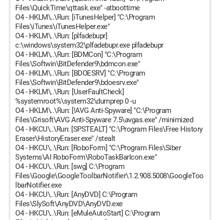
Files\QuickTime\qttask.exe" -atboottime
O4 - HKLM\..\Run: [iTunesHelper] "C:\Program
Files\iTunes\iTunesHelper.exe"
O4 - HKLM\..\Run: [plfadebupr]
c:\windows\system32\plfadebupr.exe plfadebupr
O4 - HKLM\..\Run: [BDMCon] "C:\Program
Files\Softwin\BitDefender9\bdmcon.exe"
O4 - HKLM\..\Run: [BDOESRV] "C:\Program
Files\Softwin\BitDefender9\bdoesrv.exe"
O4 - HKLM\..\Run: [UserFaultCheck]
%systemroot%\system32\dumprep 0 -u
O4 - HKLM\..\Run: [!AVG Anti-Spyware] "C:\Program
Files\Grisoft\AVG Anti-Spyware 7.5\avgas.exe" /minimized
O4 - HKCU\..\Run: [SPSTEALT] "C:\Program Files\Free History
Eraser\HistoryEraser.exe" /stealt
O4 - HKCU\..\Run: [RoboForm] "C:\Program Files\Siber
Systems\AI RoboForm\RoboTaskBarIcon.exe"
O4 - HKCU\..\Run: [swg] C:\Program
Files\Google\GoogleToolbarNotifier\1.2.908.5008\GoogleToo
lbarNotifier.exe
O4 - HKCU\..\Run: [AnyDVD] C:\Program
Files\SlySoft\AnyDVD\AnyDVD.exe
O4 - HKCU\..\Run: [eMuleAutoStart] C:\Program