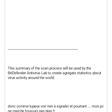
--------------------------------------------------------------------------------
This summary of the scan process will be used by the
BitDefender Antivirus Lab to create agregate statistics about
virus activity around the world.
donc comme tupeux voir rien à signaler et pourtant .... mon pc
ne marche toujours pas bien !!