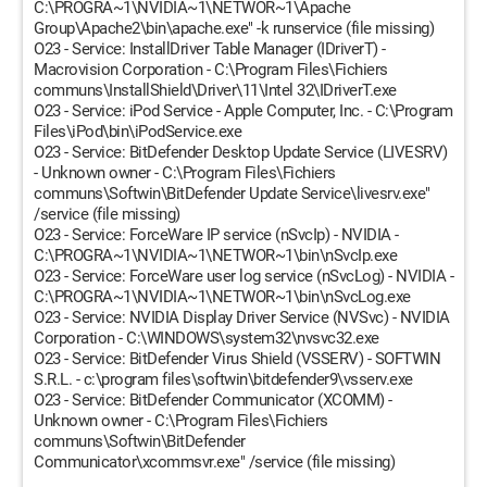
C:\PROGRA~1\NVIDIA~1\NETWOR~1\Apache
Group\Apache2\bin\apache.exe" -k runservice (file missing)
O23 - Service: InstallDriver Table Manager (IDriverT) -
Macrovision Corporation - C:\Program Files\Fichiers
communs\InstallShield\Driver\11\Intel 32\IDriverT.exe
O23 - Service: iPod Service - Apple Computer, Inc. - C:\Program
Files\iPod\bin\iPodService.exe
O23 - Service: BitDefender Desktop Update Service (LIVESRV)
- Unknown owner - C:\Program Files\Fichiers
communs\Softwin\BitDefender Update Service\livesrv.exe"
/service (file missing)
O23 - Service: ForceWare IP service (nSvcIp) - NVIDIA -
C:\PROGRA~1\NVIDIA~1\NETWOR~1\bin\nSvcIp.exe
O23 - Service: ForceWare user log service (nSvcLog) - NVIDIA -
C:\PROGRA~1\NVIDIA~1\NETWOR~1\bin\nSvcLog.exe
O23 - Service: NVIDIA Display Driver Service (NVSvc) - NVIDIA
Corporation - C:\WINDOWS\system32\nvsvc32.exe
O23 - Service: BitDefender Virus Shield (VSSERV) - SOFTWIN
S.R.L. - c:\program files\softwin\bitdefender9\vsserv.exe
O23 - Service: BitDefender Communicator (XCOMM) -
Unknown owner - C:\Program Files\Fichiers
communs\Softwin\BitDefender
Communicator\xcommsvr.exe" /service (file missing)