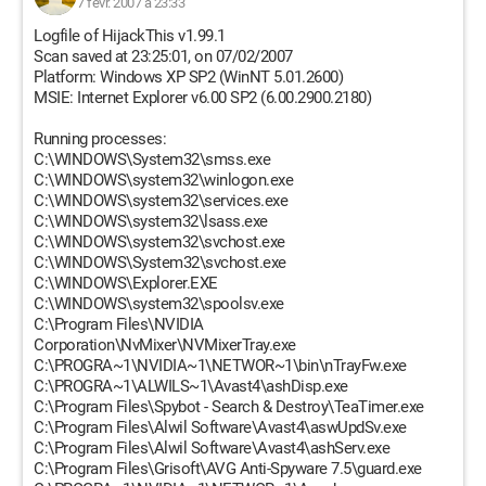
7 févr. 2007 à 23:33
Logfile of HijackThis v1.99.1
Scan saved at 23:25:01, on 07/02/2007
Platform: Windows XP SP2 (WinNT 5.01.2600)
MSIE: Internet Explorer v6.00 SP2 (6.00.2900.2180)
Running processes:
C:\WINDOWS\System32\smss.exe
C:\WINDOWS\system32\winlogon.exe
C:\WINDOWS\system32\services.exe
C:\WINDOWS\system32\lsass.exe
C:\WINDOWS\system32\svchost.exe
C:\WINDOWS\System32\svchost.exe
C:\WINDOWS\Explorer.EXE
C:\WINDOWS\system32\spoolsv.exe
C:\Program Files\NVIDIA
Corporation\NvMixer\NVMixerTray.exe
C:\PROGRA~1\NVIDIA~1\NETWOR~1\bin\nTrayFw.exe
C:\PROGRA~1\ALWILS~1\Avast4\ashDisp.exe
C:\Program Files\Spybot - Search & Destroy\TeaTimer.exe
C:\Program Files\Alwil Software\Avast4\aswUpdSv.exe
C:\Program Files\Alwil Software\Avast4\ashServ.exe
C:\Program Files\Grisoft\AVG Anti-Spyware 7.5\guard.exe