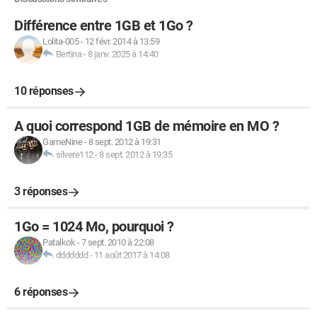
Différence entre 1GB et 1Go ?
Lolita-005
-
12 févr. 2014 à 13:59
Bertina
-
8 janv. 2025 à 14:40
10 réponses
A quoi correspond 1GB de mémoire en MO ?
GameNine
-
8 sept. 2012 à 19:31
silvere112
-
8 sept. 2012 à 19:35
3 réponses
1Go = 1024 Mo, pourquoi ?
Patalkok
-
7 sept. 2010 à 22:08
ddddddd
-
11 août 2017 à 14:08
6 réponses