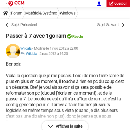
Question
Forum
Matériel & Système
Windows
Sujet Précédent
Sujet Suivant
Passer à 7 avec 1go ram
Résolu
Wildala
-
Modifié le 1 nov. 2012 à 22:00
Wildala
-
2 nov. 2012 à 14:20
Bonsoir,
Voilà la question que je me posais. L'ordi de mon frère rame de
plus en plus en ce moment, il touche à rien en pc du coup c'est
un désastre. Bref je voulais savoir si ça sera possible de
reformater son pc (duquel j'écris en ce moment), et de le
passer à 7. Le problème est qu'il n'a qu'1go de ram, et c'est la
config générale pour 7. Il arrive à faire tourner plusieurs
logiciels en même temps sous vista (quand je dis plusieurs
c'est pas une dizaine non plus), donc je pense que sous
Seven, qui a quand même relativement moins de bugs ça
Afficher la suite
devrait le faire aussi. N'étant pas totalement sûr je me réfère à