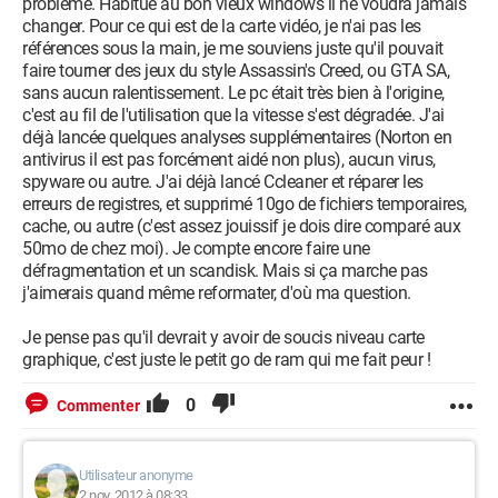
problème. Habitué au bon vieux windows il ne voudra jamais
changer. Pour ce qui est de la carte vidéo, je n'ai pas les
références sous la main, je me souviens juste qu'il pouvait
faire tourner des jeux du style Assassin's Creed, ou GTA SA,
sans aucun ralentissement. Le pc était très bien à l'origine,
c'est au fil de l'utilisation que la vitesse s'est dégradée. J'ai
déjà lancée quelques analyses supplémentaires (Norton en
antivirus il est pas forcément aidé non plus), aucun virus,
spyware ou autre. J'ai déjà lancé Ccleaner et réparer les
erreurs de registres, et supprimé 10go de fichiers temporaires,
cache, ou autre (c'est assez jouissif je dois dire comparé aux
50mo de chez moi). Je compte encore faire une
défragmentation et un scandisk. Mais si ça marche pas
j'aimerais quand même reformater, d'où ma question.
Je pense pas qu'il devrait y avoir de soucis niveau carte
graphique, c'est juste le petit go de ram qui me fait peur !
0
Commenter
Utilisateur anonyme
2 nov. 2012 à 08:33