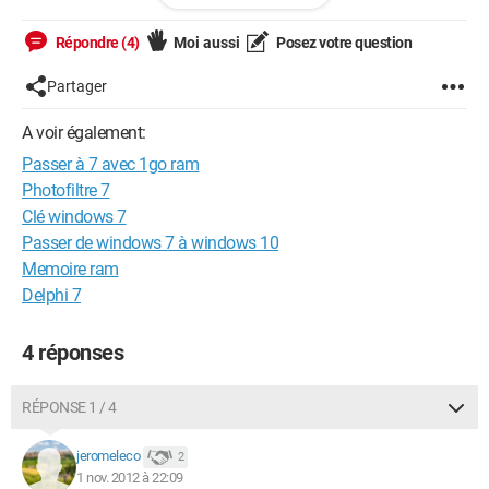
vous.
Répondre (4)
Moi aussi
Posez votre question
Reformatage sous Seven, ou pas ?
Partager
Merci à vous !
A voir également:
Passer à 7 avec 1go ram
Photofiltre 7
Clé windows 7
Passer de windows 7 à windows 10
Memoire ram
Delphi 7
4 réponses
RÉPONSE 1 / 4
jeromeleco
2
1 nov. 2012 à 22:09