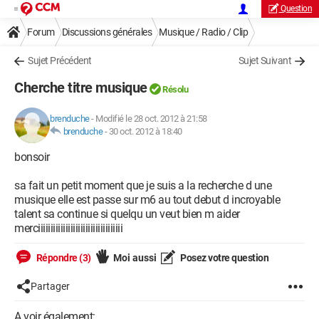
Question
Forum
Discussions générales
Musique / Radio / Clip
Sujet Précédent
Sujet Suivant
Cherche titre musique
Résolu
brenduche
-
Modifié le 28 oct. 2012 à 21:58
brenduche
-
30 oct. 2012 à 18:40
bonsoir
sa fait un petit moment que je suis a la recherche d une
musique elle est passe sur m6 au tout debut d incroyable
talent sa continue si quelqu un veut bien m aider
merciiiiiiiiiiiiiiiiiiiiiiiiiiiiiiiiii
Répondre (3)
Moi aussi
Posez votre question
Partager
A voir également: