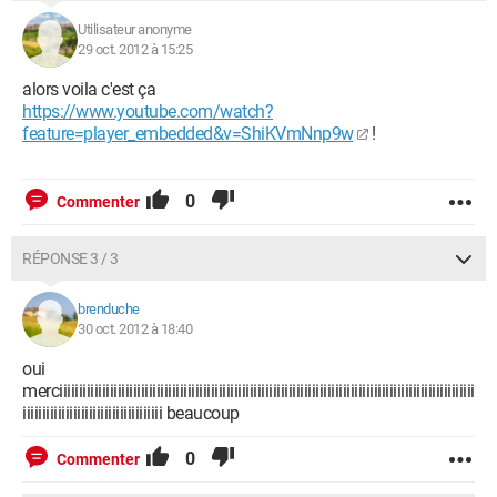
Utilisateur anonyme
29 oct. 2012 à 15:25
alors voila c'est ça
https://www.youtube.com/watch?
feature=player_embedded&v=ShiKVmNnp9w
!
0
Commenter
RÉPONSE 3 / 3
brenduche
30 oct. 2012 à 18:40
oui
merciiiiiiiiiiiiiiiiiiiiiiiiiiiiiiiiiiiiiiiiiiiiiiiiiiiiiiiiiiiiiiiiiiiiiiiiiiiiiiiiiiiiiiiiiiiiiiiiiiiiiiiiiii
iiiiiiiiiiiiiiiiiiiiiiiiiiiiiiiiiiii beaucoup
0
Commenter