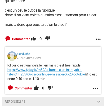
qu'elle passe
c'est un peu le but de la rubrique
donc si on vient voir ta question c'est justement pour t'aider
mais la donc que veux tu qu'on te dise ?
0
Commenter
brenduche
28 oct. 2012 à 23:21
lol oui c est vrai voila le lien mais c est tres rapide
https://www.6play.fr/m6#/la-france-a-un-incroyable-
talent/11255459-ca-continue-emission-du-23-octobre
c est
entre 0.40 sec et 1.10 min
0
Commenter
RÉPONSE 2 / 3