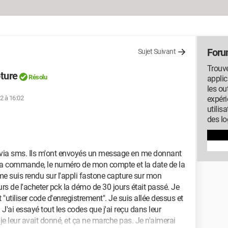
Foru
Sujet Suivant
Trouve
ture
Résolu
applic
les ou
12 à 16:02
expéri
utilis
des lo
ite via sms. Ils m'ont envoyés un message en me donnant
ma commande, le numéro de mon compte et la date de la
me suis rendu sur l'appli fastone capture sur mon
rs de l'acheter pck la démo de 30 jours était passé. Je
 "utiliser code d'enregistrement". Je suis allée dessus et
ai essayé tout les codes que j'ai reçu dans leur
e leur avait donné, et ça ne marche pas. Je n'aimerai