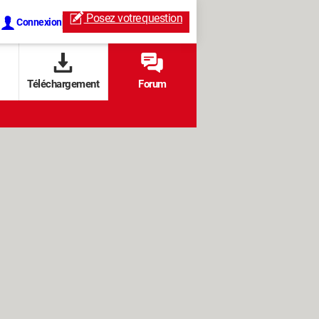
Posez votre
question
Connexion
Téléchargement
Forum