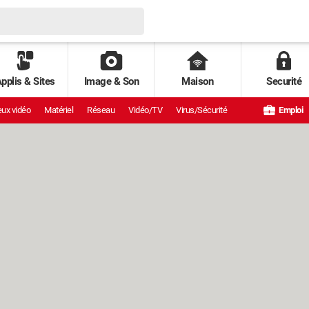
pplis & Sites
Image & Son
Maison
Securité
ux vidéo
Matériel
Réseau
Vidéo/TV
Virus/Sécurité
Emploi