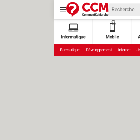
Informatique
Mobile
A
Bureautique
Développement
Internet
Je