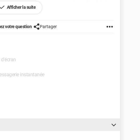
i envoyé un message mais avec mon niveau d'anglais je
Afficher la suite
e...
ble.
z votre question
Partager
 d'écran
Messagerie instantanée