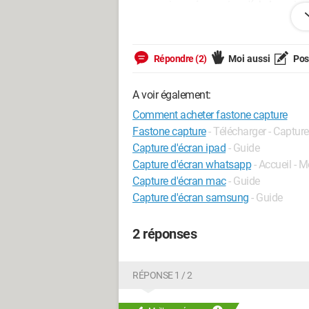
pas avoir payé pour rien. :'( Je leur a
ne suis pas sure de me faire comprendr
Merci de me répondre le plus vite possi
Répondre (2)
Moi aussi
Pose
A voir également:
Comment acheter fastone capture
mademoiselle13 XD
Fastone capture
- Télécharger - Capture
Capture d'écran ipad
- Guide
Capture d'écran whatsapp
- Accueil - 
Capture d'écran mac
- Guide
Capture d'écran samsung
- Guide
2 réponses
RÉPONSE 1 / 2