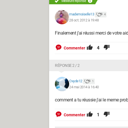
Meilleure réponse
mademoiselle13
4
28 oct. 2012 à 19:48
Finalement j'ai réussi merci de votre aide ..
4
Commenter
RÉPONSE 2 / 2
Oxyde12
1
24 mai 2014 à 16:40
comment a tu réussie j'ai le meme pro
1
Commenter