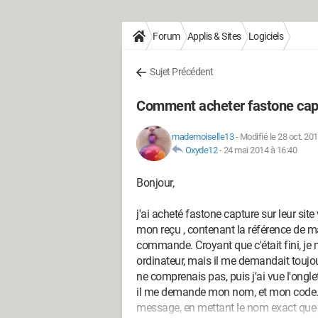
Forum
Applis & Sites
Logiciels
Sujet Précédent
Comment acheter fastone cap
mademoiselle13
-
Modifié le 28 oct. 20
Oxyde12
-
24 mai 2014 à 16:40
Bonjour,
j'ai acheté fastone capture sur leur s
mon reçu , contenant la référence de 
commande. Croyant que c'était fini, je 
ordinateur, mais il me demandait toujou
ne comprenais pas, puis j'ai vue l'onglet
il me demande mon nom, et mon code. J'
message, en mettant le nom exact que j