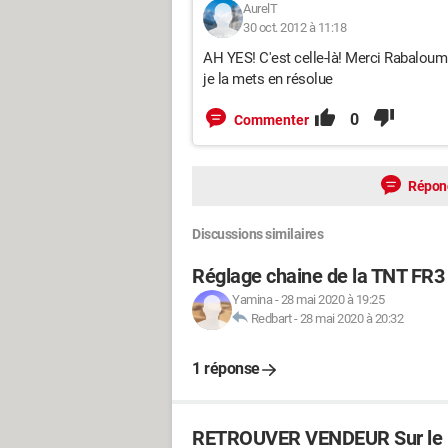
AurelT
30 oct. 2012 à 11:18
AH YES! C'est celle-là! Merci Rabaloum !
je la mets en résolue
0
Commenter
Répon
Discussions similaires
Réglage chaine de la TNT FR
Yamina
-
28 mai 2020 à 19:25
Redbart
-
28 mai 2020 à 20:32
1 réponse
RETROUVER VENDEUR Sur le 