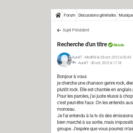
Forum
Discussions générales
Musique 
Sujet Précédent
Recherche d'un titre
Résolu
AurelT
-
Modifié le 28 oct. 2012 à 02:43
AurelT -
30 oct. 2012 à 11:18
Bonjour à vous
je cherche une chanson genre rock, élect
plutôt rock. Elle est chantée en anglai
Pour les paroles, j'ai juste réussi à chopp
c'est peut-être faux. On les entends auss
morceau.
Je l'ai entendu à la tv ds des émissions
bien marché à sa sortie, mais impossibl
groupe. J'espère que vous pourrez m'ai