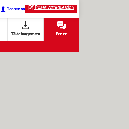
Posez votre
question
Connexion
Téléchargement
Forum