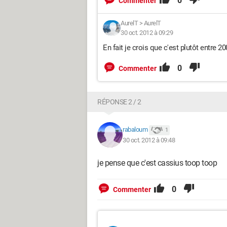
0
Commenter
AurelT
>
AurelT
30 oct. 2012 à 09:29
En fait je crois que c'est plutôt entre 2
0
Commenter
RÉPONSE 2 / 2
rabaloum
1
30 oct. 2012 à 09:48
je pense que c'est cassius toop toop
0
Commenter