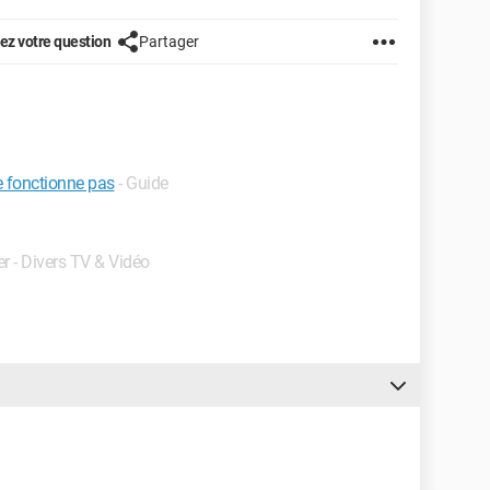
z votre question
Partager
 fonctionne pas
- Guide
er - Divers TV & Vidéo