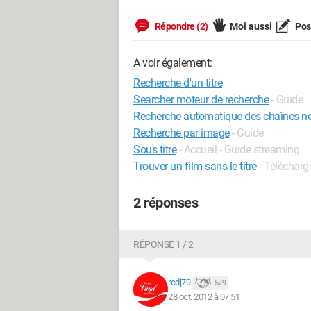
Répondre (2)
Moi aussi
Pose
A voir également:
Recherche d'un titre
Searcher moteur de recherche
- Guide
Recherche automatique des chaînes ne
Recherche par image
- Guide
Sous titre
- Accueil - Guide streaming
Trouver un film sans le titre
- Télécharg
2 réponses
RÉPONSE 1 / 2
rcdj79
579
28 oct. 2012 à 07:51