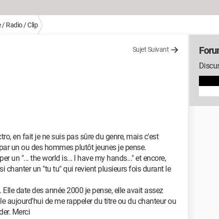
/ Radio / Clip
Foru
Sujet Suivant
Discu
ro, en fait je ne suis pas sûre du genre, mais c'est
s par un ou des hommes plutôt jeunes je pense.
er un "... the world is... I have my hands..." et encore,
i chanter un "tu tu" qui revient plusieurs fois durant le
. Elle date des année 2000 je pense, elle avait assez
e aujourd'hui de me rappeler du titre ou du chanteur ou
der. Merci