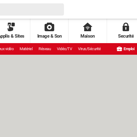
pplis & Sites
Image & Son
Maison
Securité
ux vidéo
Matériel
Réseau
Vidéo/TV
Virus/Sécurité
Emploi