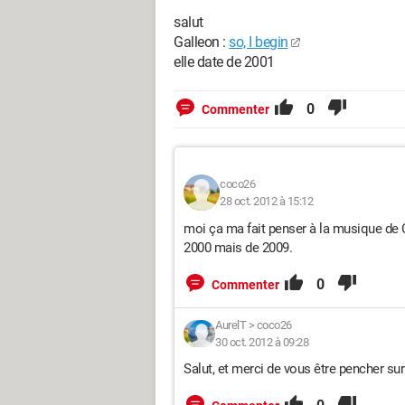
salut
Galleon :
so, I begin
elle date de 2001
0
Commenter
coco26
28 oct. 2012 à 15:12
moi ça ma fait penser à la musique de C
2000 mais de 2009.
0
Commenter
AurelT
>
coco26
30 oct. 2012 à 09:28
Salut, et merci de vous être pencher su