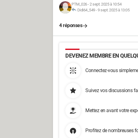
PTM_026
-
2 sept. 2025 à 10:54
Didi64_549
-
9 sept. 2025 à 13:05
4 réponses
DEVENEZ MEMBRE EN QUELQU
Connectez-vous simplemen
Suivez vos discussions fa
Mettez en avant votre exp
Profitez de nombreuses fo