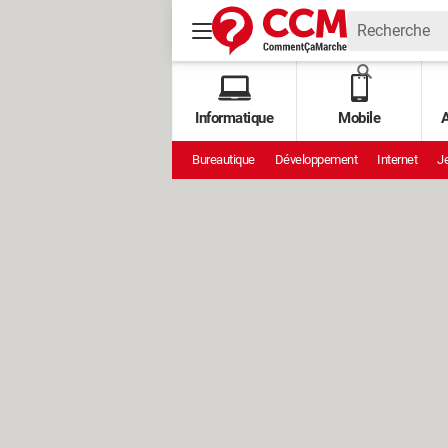
Informatique
Mobile
A
Bureautique
Développement
Internet
Je