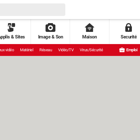
pplis & Sites
Image & Son
Maison
Securité
ux vidéo
Matériel
Réseau
Vidéo/TV
Virus/Sécurité
Emploi