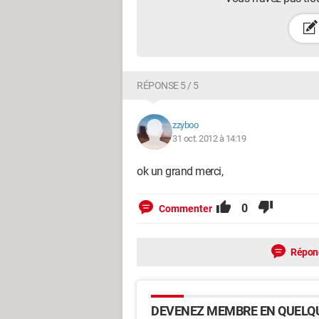
RÉPONSE 5 / 5
zzyboo
31 oct. 2012 à 14:19
ok un grand merci,
0
Commenter
Répon
DEVENEZ MEMBRE EN QUELQU