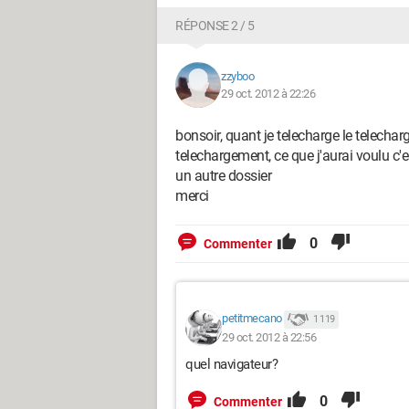
RÉPONSE 2 / 5
zzyboo
29 oct. 2012 à 22:26
bonsoir, quant je telecharge le telech
telechargement, ce que j'aurai voulu c
un autre dossier
merci
0
Commenter
petitmecano
1 119
29 oct. 2012 à 22:56
quel navigateur?
0
Commenter