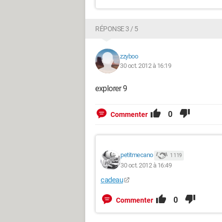
RÉPONSE 3 / 5
zzyboo
30 oct. 2012 à 16:19
explorer 9
0
Commenter
petitmecano
1 119
30 oct. 2012 à 16:49
cadeau
0
Commenter