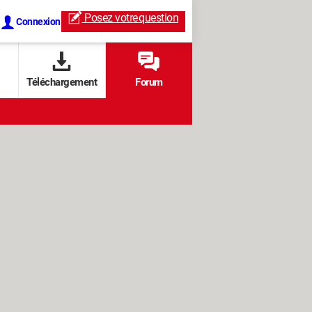
Posez votre
question
Connexion
Téléchargement
Forum