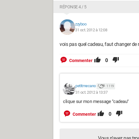
RÉPONSE 4 / 5
zzyboo
31 oct. 2012 à 12:08
vois pas quel cadeau, faut changer de 
0
Commenter
petitmecano
1 119
31 oct. 2012 à 13:37
clique sur mon message "cadeau"
0
Commenter
Vous n’avez pas tro