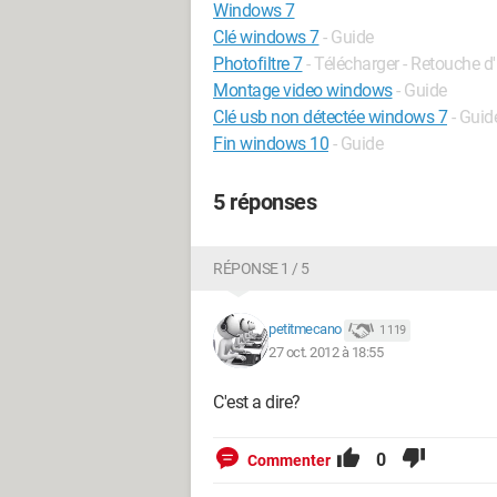
Windows 7
Clé windows 7
- Guide
Photofiltre 7
- Télécharger - Retouche 
Montage video windows
- Guide
Clé usb non détectée windows 7
- Guid
Fin windows 10
- Guide
5 réponses
RÉPONSE 1 / 5
petitmecano
1 119
27 oct. 2012 à 18:55
C'est a dire?
0
Commenter