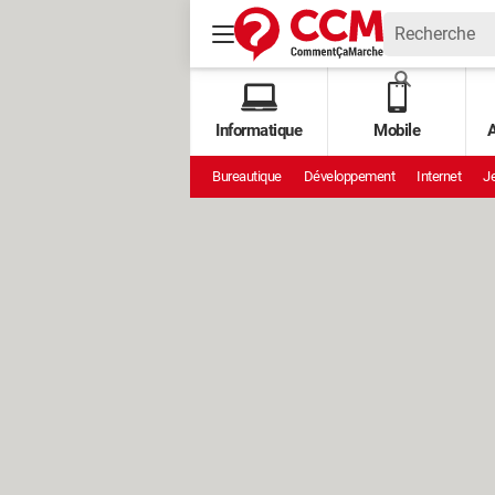
Informatique
Mobile
A
Bureautique
Développement
Internet
Je