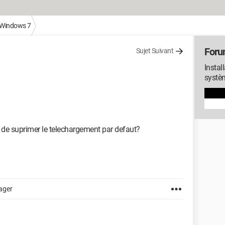
Windows 7
Foru
Sujet Suivant
Instal
systè
e de suprimer le telechargement par defaut?
ager