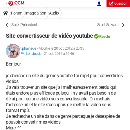
Question
Forum
Image & Son
Audio
Sujet Précédent
Sujet Suivant
Site convertisseur de vidéo youtube
Résolu
tiphainede
-
Modifié le 20 oct. 2012 à 20:35
tiphainede
-
21 oct. 2012 à 15:46
Bonjour,
je cherche un site du genre youtube for mp3 pour convertir les
vidéos.
J'avais trouver un site que j'ai malheureusement perdu qui
étais endore plus efficace puisqu'il n'y avait pas besoin de
délai pour qu'une vidéo sois convertissable. On mettais
l'adresse url et le site s'occupais de mettre la vidéo sous
format mp3.
Je recherche un site dans ce genre parceque je désespère de
pouvoir convertir mes vidéos.
Merci ^^