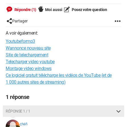
Répondre (1)
Moi aussi
Posez votre question
Partager
A voir également:
Youtubeformp3
Wannonce nouveau site
Site de telechargement
Telecharger video youtube
Montage video windows
Ce logiciel gratuit télécharge les vidéos de YouTube (et de
1 000 autres sites de streaming)
1 réponse
RÉPONSE 1 / 1
¢hëñ