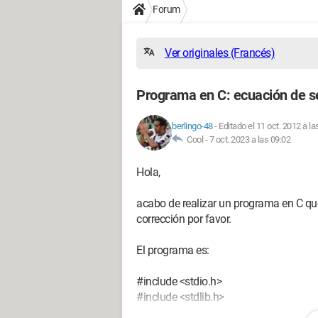
Forum
Ver originales (Francés)
Programa en C: ecuación de 
berlingo-48
-
Editado el 11 oct. 2012 a la
Cool -
7 oct. 2023 a las 09:02
Hola,
acabo de realizar un programa en C qu
corrección por favor.
El programa es:
#include <stdio.h>
#include <stdlib.h>