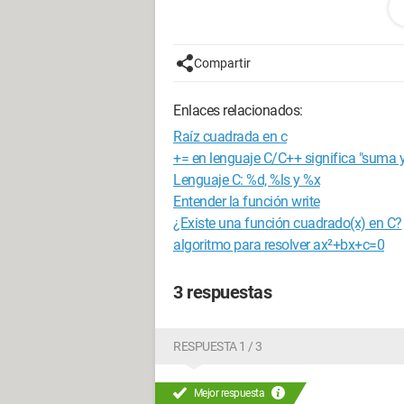
int main(int argc, char *argv[])
{
Compartir
double a=0,b=0,c=0, delta=0;
double rst1=0, rst2=0, rst3=0 ;
Enlaces relacionados:
printf("Introduce un valor para a: ");
scanf("%lf", &a);
Raíz cuadrada en c
printf("Introduce un valor para b: ");
+= en lenguaje C/C++ significa "suma y
scanf("%lf", &b);
Lenguaje C: %d, %ls y %x
printf("Introduce un valor para c: ");
Entender la función write
scanf("%lf", &c);
¿Existe una función cuadrado(x) en C?
if (a==0){
algoritmo para resolver ax²+bx+c=0
if (b==0) {
if (c==0) {
3 respuestas
printf("todo número real es solución") ;}
else {
printf("no hay solución"); }
RESPUESTA 1 / 3
}
else {
rst1 = -c/b ;
Mejor respuesta