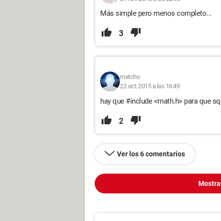
Más simple pero menos completo...
3
matcho
22 oct. 2015 a las 16:49
hay que #include <math.h> para que sq
2
Ver los 6 comentarios
Mostra