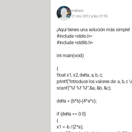
printf("la solución es %lf", rst1);}
}
matooo
else {
21 nov. 2012 a las 21:55
delta = b*b - 4*a*c ;
if (delta < 0) {
¡Aquí tienes una solución más simple!
printf("no hay solución en los reales");}
#include <stdio.h>
else {
#include <stdlib.h>
rst2 = (-b + sqrt(delta))/ (2*a) ;
rst3 = (-b - sqrt(delta))/ (2*a) ;
int main(void)
printf("hay dos soluciones iguales a %lf y 
{
system("PAUSE");
float x1, x2, delta, a, b, c;
return 0;
printf("Introduce los valores de: a, b, c \n
}
scanf("%f %f %f",&a, &b, &c);
Gracias de antemano
delta = (b*b)-(4*a*c);
Configuración:
Windows 7 / Chrome 1
if (delta == 0.0)
{
x1 = -b /(2*a);