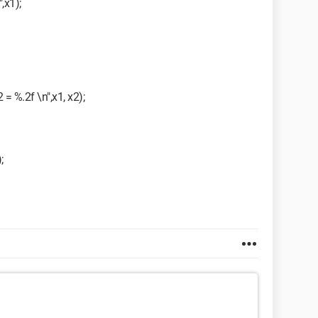
,x1);
 = %.2f \n",x1, x2);
;