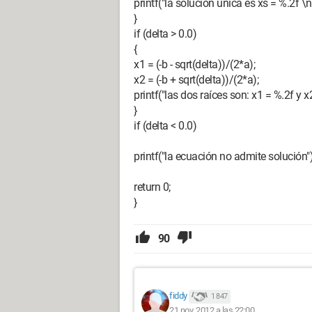
printf("la solución única es xs = %.2f \n"
}
if (delta > 0.0)
{
x1 = (-b - sqrt(delta))/(2*a);
x2 = (-b + sqrt(delta))/(2*a);
printf("las dos raíces son: x1 = %.2f y x2
}
if (delta < 0.0)
printf("la ecuación no admite solución")
return 0;
}
90
fiddy
1 847
21 nov. 2012 a las 22:00