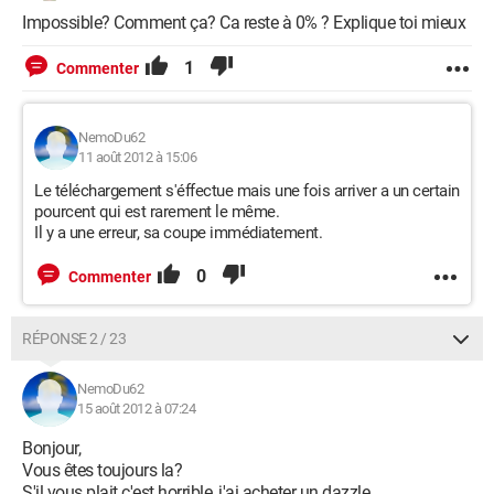
Impossible? Comment ça? Ca reste à 0% ? Explique toi mieux
1
Commenter
NemoDu62
11 août 2012 à 15:06
Le téléchargement s'éffectue mais une fois arriver a un certain
pourcent qui est rarement le même.
Il y a une erreur, sa coupe immédiatement.
0
Commenter
RÉPONSE 2 / 23
NemoDu62
15 août 2012 à 07:24
Bonjour,
Vous êtes toujours la?
S'il vous plait c'est horrible, j'ai acheter un dazzle.