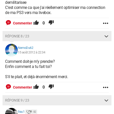
demilitarisee
C'est comme ca que j'ai réellement optimiser ma connection
de ma PS3 vers ma livebox.
0
Commenter
RÉPONSE 8 / 23
NemoDu62
15 août 2012 à 22:34
Comment doit-je m'y prendre?
Enfin comment a tu fait toi?
S'il te plait, et déjà énormément merci.
0
Commenter
RÉPONSE 9 / 23
9au1
82