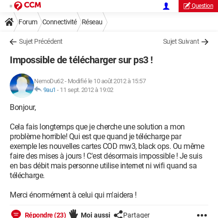
Question
Forum
Connectivité
Réseau
Sujet Précédent
Sujet Suivant
Impossible de télécharger sur ps3 !
NemoDu62
-
Modifié le 10 août 2012 à 15:57
9au1
-
11 sept. 2012 à 19:02
Bonjour,
Cela fais longtemps que je cherche une solution a mon
problème horrible! Qui est que quand je télécharge par
exemple les nouvelles cartes COD mw3, black ops. Ou même
faire des mises à jours ! C'est désormais impossible ! Je suis
en bas débit mais personne utilise internet ni wifi quand sa
télécharge.
Merci énormément à celui qui m'aidera !
Répondre (23)
Moi aussi
Partager