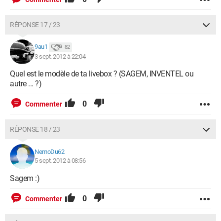
RÉPONSE 17 / 23
9au1
82
3 sept. 2012 à 22:04
Quel est le modèle de ta livebox ? (SAGEM, INVENTEL ou
autre ... ?)
0
Commenter
RÉPONSE 18 / 23
NemoDu62
5 sept. 2012 à 08:56
Sagem :)
0
Commenter