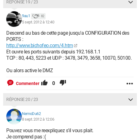
RÉPONSE 19 / 23
9au1
82
5 sept. 2012 à 12:40
Descend au bas de cette page jusqu'a CONFIGURATION des
PORTS :
http://www.bichofeo.com/4.htm
Et ouvre les ports suivants depuis 192.168.1.1
TCP : 80, 443, 5223 et UDP : 3478, 3479, 3658, 10070, 50100.
Ou alors active le DMZ
0
Commenter
RÉPONSE 20 / 23
NemoDu62
8 sept. 2012 à 12:06
Pouvez vous me reexpliquez s'il vous plait.
Je comprend pas :(