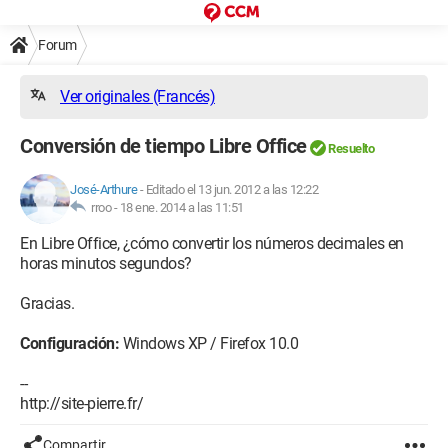
Forum
Ver originales (Francés)
Conversión de tiempo Libre Office
Resuelto
José-Arthure
-
Editado el 13 jun. 2012 a las 12:22
rroo -
18 ene. 2014 a las 11:51
En Libre Office, ¿cómo convertir los números decimales en
horas minutos segundos?
Gracias.
Configuración:
Windows XP / Firefox 10.0
--
http://site-pierre.fr/
Compartir