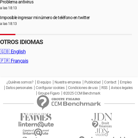
Problema antivirus
a las 18:13
Imposible ingresar mi número de teléfono en twitter
a las 18:13
OTROS IDIOMAS
🇬🇧
English
🇫🇷
Français
¿Quiénes somos?
El equipo
Nuestra empresa
Publicidad
Contact
Empleo
Datos personales
Configurar cookies
Condiciones de uso
RSS
Avisos legales
Groupe Figaro
©2025 CCM Benchmark