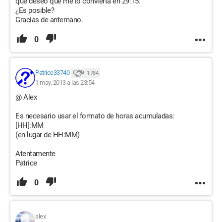
que deseo que me lo convierta en 29:15.
¿Es posible?
Gracias de antemano.
0
Patrice33740
1 784
1 may. 2013 a las 23:54
@ Alex
Es necesario usar el formato de horas acumuladas:
[HH]:MM
(en lugar de HH:MM)
Atentamente
Patrice
0
alex