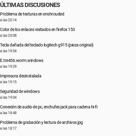
ÚLTIMAS DISCUSIONES
Problema de texturas en enshrouded
a las 20:14
Color de los enlaces visitados en firefox 153
a las 20:08
Tecla dañada del teclado logitech g915 (pieza original)
a las 19:54
E.tre456.worm.windows
a las 19:29
Impresora desinstalada
a las 19:15
Seguridad de windows
a las 19:04
Conexión de audio de pc, enchufes jack para cadena hi-fi
a las 18:48
Problema de grabación y lectura de archivos jpg
a las 18:17