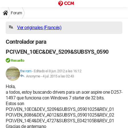
Forum
Ver originales (Francés)
Controlador para
PCI\VEN_10EC&DEV_5209&SUBSYS_0590
Resuelto
the rom
-
Editado el 8 jun. 2012 a las 16:12
Anonyme -
4 jul. 2015 a las 02:43
Hola,
a todos, estoy buscando drivers para un acer aspire one D257-
1497 que funciona con Windows 7 starter de 32 bits.
Estos son
PCI\VEN_10EC&DEV_5209&SUBSYS_05901025&REV_01
PCI\VEN_8086&DEV_A012&SUBSYS_05901025&REV_02
PCI\VEN_14E4&DEV_4727&SUBSYS_E042105B&REV_01
Gracias de antemano