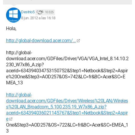
Destrio5
10 325
8 jun. 2012 a las 16:18
Hola,
http://global-download.acer.com/...
http://global-
download.acer.com/GDFiles/Driver/VGA/VGA_Intel_8.14.10.2
230_W7x86_A.zip?
acerid=634394034753150752&Step1=Netbook&Step2=Aspir
e%20One&Step3=AOD257&OS=742&LC=fr&BC=Acer&SC=E
MEA_13
http://global-
download.acer.com/GDFiles/Driver/Wireless%20LAN/Wireles
s%20LAN_Broadcom_5.100.235.19_W7x86_A.zip?
acerid=634394036021145767&Step1=Netbook&Step2=Aspir
e
One&Step3=AOD257&OS=722&LC=fr&BC=Acer&SC=EMEA_1
3