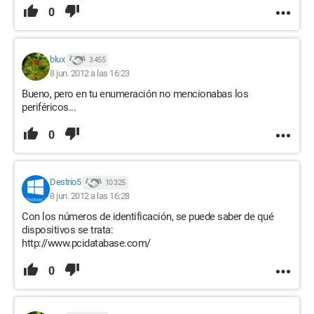
0
blux
3 455
8 jun. 2012 a las 16:23
Bueno, pero en tu enumeración no mencionabas los
periféricos...
0
Destrio5
10 325
8 jun. 2012 a las 16:28
Con los números de identificación, se puede saber de qué
dispositivos se trata:
http://www.pcidatabase.com/
0