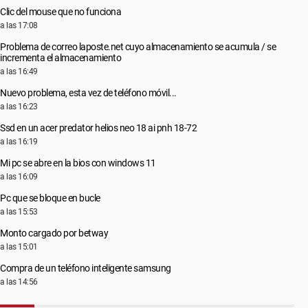
Clic del mouse que no funciona
a las 17:08
Problema de correo laposte.net cuyo almacenamiento se acumula / se
incrementa el almacenamiento
a las 16:49
Nuevo problema, esta vez de teléfono móvil...
a las 16:23
Ssd en un acer predator helios neo 18 ai pnh 18-72
a las 16:19
Mi pc se abre en la bios con windows 11
a las 16:09
Pc que se bloque en bucle
a las 15:53
Monto cargado por betway
a las 15:01
Compra de un teléfono inteligente samsung
a las 14:56