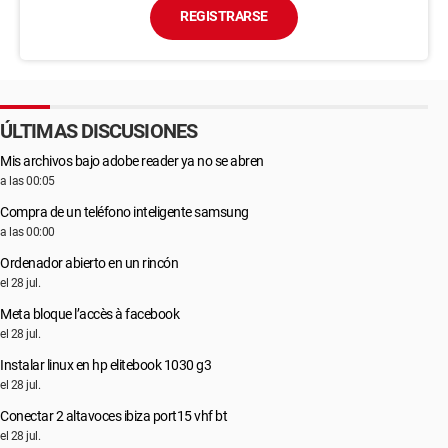
REGISTRARSE
ÚLTIMAS DISCUSIONES
Mis archivos bajo adobe reader ya no se abren
a las 00:05
Compra de un teléfono inteligente samsung
a las 00:00
Ordenador abierto en un rincón
el 28 jul.
Meta bloque l’accès à facebook
el 28 jul.
Instalar linux en hp elitebook 1030 g3
el 28 jul.
Conectar 2 altavoces ibiza port15 vhf bt
el 28 jul.