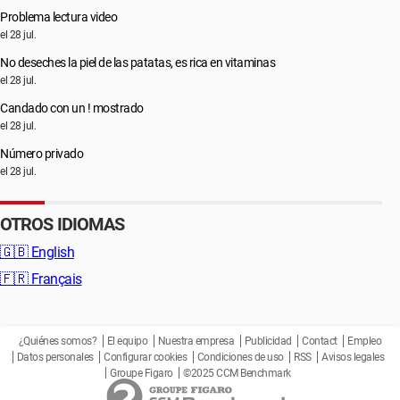
Problema lectura video
el 28 jul.
No deseches la piel de las patatas, es rica en vitaminas
el 28 jul.
Candado con un ! mostrado
el 28 jul.
Número privado
el 28 jul.
OTROS IDIOMAS
🇬🇧
English
🇫🇷
Français
¿Quiénes somos?
El equipo
Nuestra empresa
Publicidad
Contact
Empleo
Datos personales
Configurar cookies
Condiciones de uso
RSS
Avisos legales
Groupe Figaro
©2025 CCM Benchmark