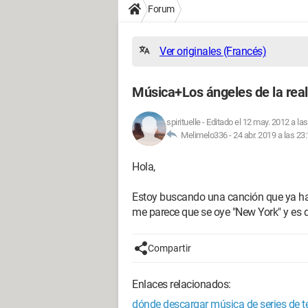
Forum
Ver originales (Francés)
Música+Los ángeles de la real
spirituelle
-
Editado el 12 may. 2012 a las
Melimelo336 -
24 abr. 2019 a las 23
Hola,
Estoy buscando una canción que ya hay
me parece que se oye "New York" y es del
Compartir
Enlaces relacionados:
dónde descargar música de series de te