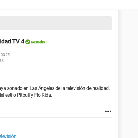
idad TV 4
Resuelto
 00:25
:13
a sonado en Las Ángeles de la televisión de realidad,
 estilo Pitbull y Flo Rida.
levisión