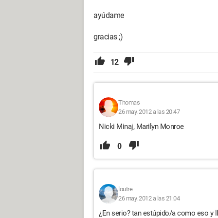
ayúdame
gracias ;)
12
Thomas
26 may. 2012 a las 20:47
Nicki Minaj, Marilyn Monroe
0
loutre
26 may. 2012 a las 21:04
¿En serio? tan estúpido/a como eso y ll