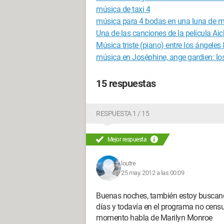
música de taxi 4
música para 4 bodas en una luna de m
Una de las canciones de la película Aich
Música triste (piano) entre los ángeles 
música en Joséphine, ange gardien: lo
15 respuestas
RESPUESTA 1 / 15
Mejor respuesta
loutre
25 may. 2012 a las 00:09
Buenas noches, también estoy buscan
días y todavía en el programa no cens
momento habla de Marilyn Monroe