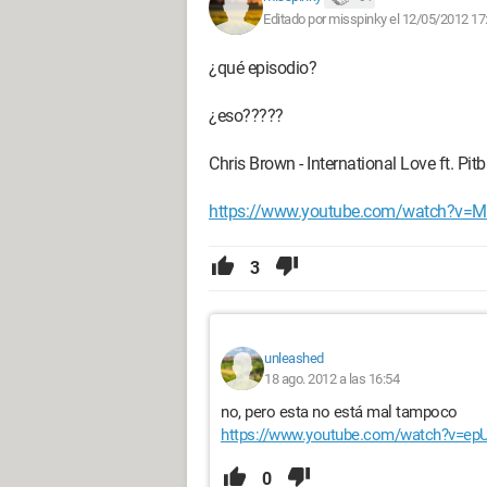
Editado por misspinky el 12/05/2012 17
¿qué episodio?
¿eso?????
Chris Brown - International Love ft. Pitb
https://www.youtube.com/watch?v=
3
unleashed
18 ago. 2012 a las 16:54
no, pero esta no está mal tampoco
https://www.youtube.com/watch?v=ep
0