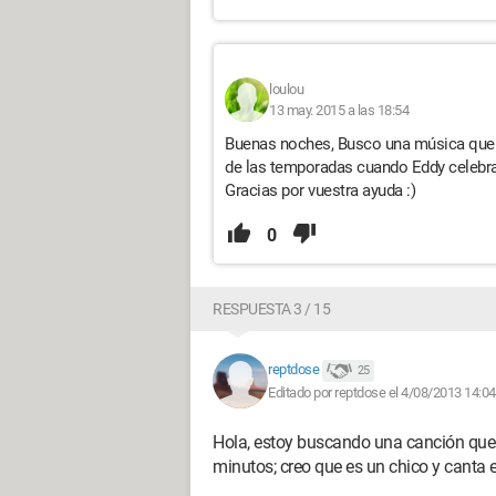
loulou
13 may. 2015 a las 18:54
Buenas noches, Busco una música que 
de las temporadas cuando Eddy celebr
Gracias por vuestra ayuda :)
0
RESPUESTA 3 / 15
reptdose
25
Editado por reptdose el 4/08/2013 14:04
Hola, estoy buscando una canción que a
minutos; creo que es un chico y canta 