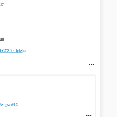
:27
ull
MbCC3i7kUpM
UwnjyznPI