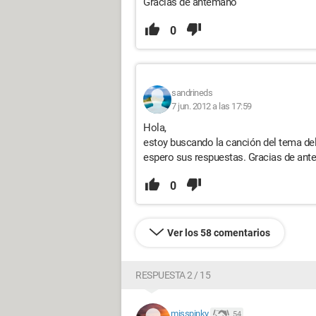
Gracias de antemano
0
sandrineds
7 jun. 2012 a las 17:59
Hola,
estoy buscando la canción del tema del
espero sus respuestas. Gracias de an
0
Ver los 58 comentarios
RESPUESTA 2 / 15
misspinky
54