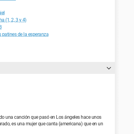
iel
a (1, 2, 3 y 4)
8
s patines de la esperanza
do una canción que pasó en Los ángeles hace unos
urado, es una mujer que canta (americana) que en un