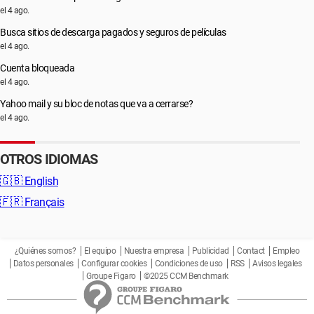
el 4 ago.
Busca sitios de descarga pagados y seguros de películas
el 4 ago.
Cuenta bloqueada
el 4 ago.
Yahoo mail y su bloc de notas que va a cerrarse?
el 4 ago.
OTROS IDIOMAS
🇬🇧
English
🇫🇷
Français
¿Quiénes somos?
El equipo
Nuestra empresa
Publicidad
Contact
Empleo
Datos personales
Configurar cookies
Condiciones de uso
RSS
Avisos legales
Groupe Figaro
©2025 CCM Benchmark