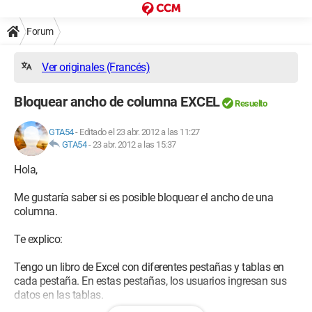
Forum
Ver originales (Francés)
Bloquear ancho de columna EXCEL
Resuelto
GTA54
-
Editado el 23 abr. 2012 a las 11:27
GTA54
-
23 abr. 2012 a las 15:37
Hola,
Me gustaría saber si es posible bloquear el ancho de una
columna.
Te explico:
Tengo un libro de Excel con diferentes pestañas y tablas en
cada pestaña. En estas pestañas, los usuarios ingresan sus
datos en las tablas.