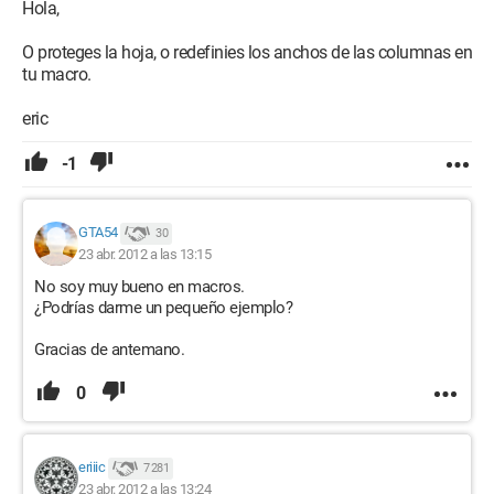
Mi planeta,
Hola,
Artificial..."
O proteges la hoja, o redefinies los anchos de las columnas en
-M-
tu macro.
eric
-1
GTA54
30
23 abr. 2012 a las 13:15
No soy muy bueno en macros.
¿Podrías darme un pequeño ejemplo?
Gracias de antemano.
0
eriiic
7 281
23 abr. 2012 a las 13:24