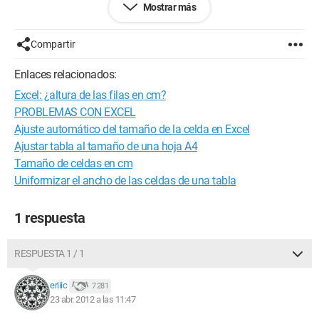
Mostrar más
Luego, yo inicio una actualización con un botón de macro en
Excel que selecciona las tablas que he solicitado y las
muestra una debajo de la otra en una pestaña especial. ¡Las
Compartir
tablas tienen el mismo formato!
Enlaces relacionados:
Así que me gustaría definir el ancho de las columnas
Excel: ¿altura de las filas en cm?
(diferente para cada columna) y que se mantengan
bloqueadas de forma permanente. Para que en cada
PROBLEMAS CON EXCEL
actualización no tenga que volver a escribir todos los anchos
Ajuste automático del tamaño de la celda en Excel
de columnas.
Ajustar tabla al tamaño de una hoja A4
Tamaño de celdas en cm
Espero haber sido claro. ¡Para más información, no dudes en
Uniformizar el ancho de las celdas de una tabla
preguntar!
Gracias de antemano. ;)
1 respuesta
Configuración:
Windows XP / Internet Explorer 6.0
RESPUESTA 1 / 1
--
"Pero, ¿cómo hacerlo,
eriiic
7 281
Cómo decírselo,
23 abr. 2012 a las 11:47
Cómo hacerlo ver,