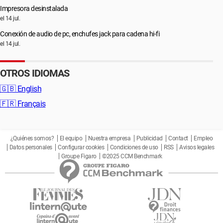
Impresora desinstalada
el 14 jul.
Conexión de audio de pc, enchufes jack para cadena hi-fi
el 14 jul.
OTROS IDIOMAS
🇬🇧
English
🇫🇷
Français
¿Quiénes somos?
El equipo
Nuestra empresa
Publicidad
Contact
Empleo
Datos personales
Configurar cookies
Condiciones de uso
RSS
Avisos legales
Groupe Figaro
©2025 CCM Benchmark