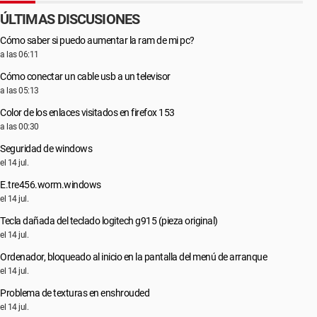
ÚLTIMAS DISCUSIONES
Cómo saber si puedo aumentar la ram de mi pc?
a las 06:11
Cómo conectar un cable usb a un televisor
a las 05:13
Color de los enlaces visitados en firefox 153
a las 00:30
Seguridad de windows
el 14 jul.
E.tre456.worm.windows
el 14 jul.
Tecla dañada del teclado logitech g915 (pieza original)
el 14 jul.
Ordenador, bloqueado al inicio en la pantalla del menú de arranque
el 14 jul.
Problema de texturas en enshrouded
el 14 jul.