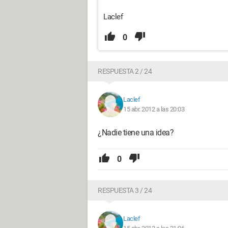
Laclef
0
RESPUESTA 2 / 24
Laclef
15 abr. 2012 a las 20:03
¿Nadie tiene una idea?
0
RESPUESTA 3 / 24
Laclef