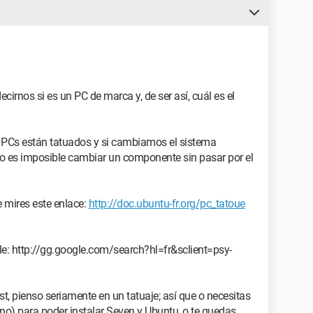
ningún problema y funciona muy bien. También probé un
 llego al punto donde puedo instalar, tengo mensajes de
cluso con otro CD.
irnos si es un PC de marca y, de ser así, cuál es el
uro antes de la instalación, pero sigue siendo lo
 PCs están tatuados y si cambiamos el sistema
its SP1, Linux Ubuntu 11.10.
luso es imposible cambiar un componente sin pasar por el
partición de aproximadamente 75 GB para Windows 7,
B para mis documentos.
e mires este enlace:
http://doc.ubuntu-fr.org/pc_tatoue
I G.Skill
: http://gg.google.com/search?hl=fr&sclient=psy-
s, empiezo a preguntarme si debo rendirme. Me
 tener Windows 7 y Linux Ubuntu.
t, pienso seriamente en un tatuaje; así que o necesitas
o no) para poder instalar Seven y Ubuntu, o te quedas