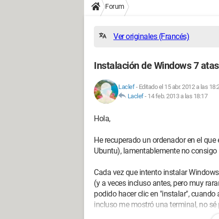
Forum
Ver originales (Francés)
Instalación de Windows 7 ata
Laclef
-
Editado el 15 abr. 2012 a las 18:
Laclef
-
14 feb. 2013 a las 18:17
Hola,
He recuperado un ordenador en el que 
Ubuntu), lamentablemente no consigo i
Cada vez que intento instalar Windows
(y a veces incluso antes, pero muy rar
podido hacer clic en "instalar", cuando
incluso me mostró una terminal, no sé 