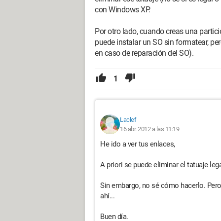
con Windows XP.
Laclef
Por otro lado, cuando creas una partició
puede instalar un SO sin formatear, pe
en caso de reparación del SO).
1
Laclef
16 abr. 2012 a las 11:19
He ido a ver tus enlaces,
A priori se puede eliminar el tatuaje le
Sin embargo, no sé cómo hacerlo. Pero
ahí...
Buen día.