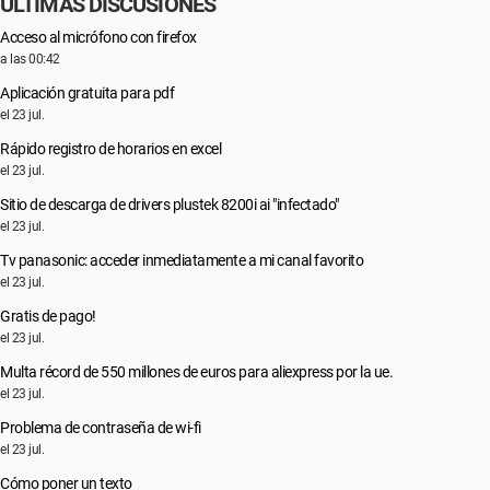
ÚLTIMAS DISCUSIONES
Acceso al micrófono con firefox
a las 00:42
Aplicación gratuita para pdf
el 23 jul.
Rápido registro de horarios en excel
el 23 jul.
Sitio de descarga de drivers plustek 8200i ai "infectado"
el 23 jul.
Tv panasonic: acceder inmediatamente a mi canal favorito
el 23 jul.
Gratis de pago!
el 23 jul.
Multa récord de 550 millones de euros para aliexpress por la ue.
el 23 jul.
Problema de contraseña de wi-fi
el 23 jul.
Cómo poner un texto