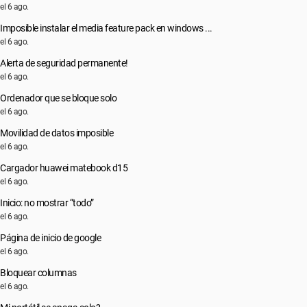
el 6 ago.
Imposible instalar el media feature pack en windows ...
el 6 ago.
Alerta de seguridad permanente!
el 6 ago.
Ordenador que se bloque solo
el 6 ago.
Movilidad de datos imposible
el 6 ago.
Cargador huawei matebook d15
el 6 ago.
Inicio: no mostrar “todo”
el 6 ago.
Página de inicio de google
el 6 ago.
Bloquear columnas
el 6 ago.