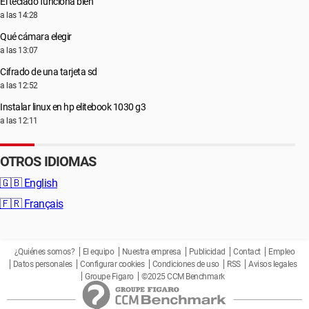
El teclado funciona bien
a las 14:28
Qué cámara elegir
a las 13:07
Cifrado de una tarjeta sd
a las 12:52
Instalar linux en hp elitebook 1030 g3
a las 12:11
OTROS IDIOMAS
🇬🇧
English
🇫🇷
Français
¿Quiénes somos?
El equipo
Nuestra empresa
Publicidad
Contact
Empleo
Datos personales
Configurar cookies
Condiciones de uso
RSS
Avisos legales
Groupe Figaro
©2025 CCM Benchmark