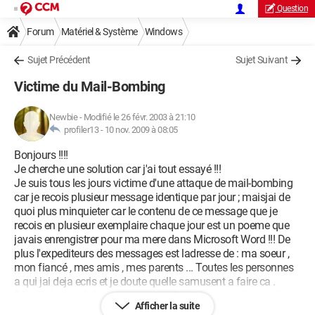
Question
Forum
Matériel & Système
Windows
Sujet Précédent
Sujet Suivant
Victime du Mail-Bombing
Newbie
-
Modifié le 26 févr. 2003 à 21:10
profiler13 -
10 nov. 2009 à 08:05
Bonjours !!!!
Je cherche une solution car j'ai tout essayé !!!
Je suis tous les jours victime d'une attaque de mail-bombing
car je recois plusieur message identique par jour ; maisjai de
quoi plus minquieter car le contenu de ce message que je
recois en plusieur exemplaire chaque jour est un poeme que
javais enrengistrer pour ma mere dans Microsoft Word !!! De
plus l'expediteurs des messages est ladresse de : ma soeur ,
mon fiancé , mes amis , mes parents ... Toutes les personnes
a qui jai deja ecris et je doute quelle samusent a faire ca .
Donc jai essayé de me venger en allant dans un site pour les
Afficher la suite
CRASHERS et en voyant qu'il suffisait daller dans propriété du