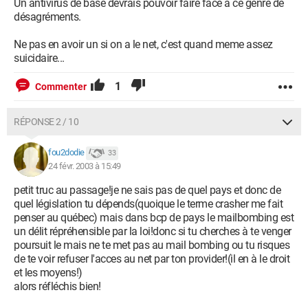
Un antivirus de base devrais pouvoir faire face à ce genre de
désagréments.
Ne pas en avoir un si on a le net, c'est quand meme assez
suicidaire...
1
Commenter
RÉPONSE 2 / 10
fou2dodie
33
24 févr. 2003 à 15:49
petit truc au passage!je ne sais pas de quel pays et donc de
quel législation tu dépends(quoique le terme crasher me fait
penser au québec) mais dans bcp de pays le mailbombing est
un délit répréhensible par la loi!donc si tu cherches à te venger
poursuit le mais ne te met pas au mail bombing ou tu risques
de te voir refuser l'acces au net par ton provider!(il en à le droit
et les moyens!)
alors réfléchis bien!