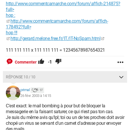
http://www.commentcamarche.com/forum/affich-214875?
full>
hop :
http://www.commentcamarche.com/forum/affich-
178492?full>
hop !!!
http://gerard.melone.free.fr/IT/IT-NoSpam.html
111 111 111 x 111 111 111 = 12345678987654321
-1
Commenter
RÉPONSE 10 / 10
primal
97
26 févr. 2003 à 14:15
C'est exact: le mail bombing à pour but de bloquer la
messagerie en la faisant saturer, ce qui n'est pas ton cas.
Je suis du même avis qu'Ipl; toi ou un de tes proches doit avoir
chopé un virus se servant d'un carnet d'adresse pour envoyer
des mails.