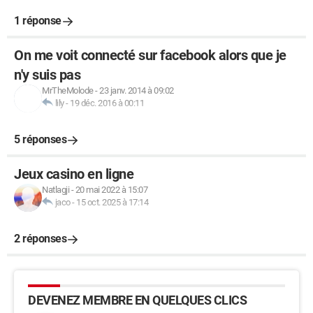
1 réponse
On me voit connecté sur facebook alors que je
n'y suis pas
MrTheMolode
-
23 janv. 2014 à 09:02
lily
-
19 déc. 2016 à 00:11
5 réponses
Jeux casino en ligne
Natlagji
-
20 mai 2022 à 15:07
jaco
-
15 oct. 2025 à 17:14
2 réponses
DEVENEZ MEMBRE EN QUELQUES CLICS