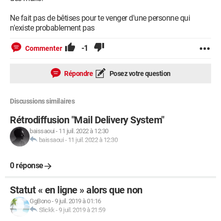
Ne fait pas de bêtises pour te venger d'une personne qui
n'existe probablement pas
-1
Commenter
Répondre
Posez votre question
Discussions similaires
Rétrodiffusion "Mail Delivery System"
baissaoui
-
11 juil. 2022 à 12:30
baissaoui
-
11 juil. 2022 à 12:30
0 réponse
Statut « en ligne » alors que non
GgBono
-
9 juil. 2019 à 01:16
Slickk
-
9 juil. 2019 à 21:59