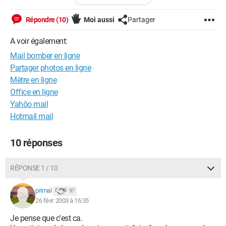
message pour trouver l'ip de cette personne puis de
télécharger un mail bomber et de faire de meme...
Répondre (10)
Moi aussi
Partager
Maleureusement je ne sais pas ou cherche l'ip car dans
propriété il y a details et source et plein de ligne !!! je suis perdu
A voir également:
SOS !!!
Mail bomber en ligne
Merci de me repondre
Partager photos en ligne
Mètre en ligne
Office en ligne
Yahôo mail
Hotmail mail
10 réponses
RÉPONSE 1 / 10
primal
97
26 févr. 2003 à 16:35
Je pense que c'est ca.