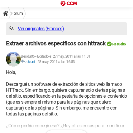
Forum
Ver originales (Francés)
Extraer archivos específicos con httrack
Resuelto
Besdu06
-
Editado el 27 may. 2011 a las 11:51
okuni
-
28 may. 2011 a las 16:53
Hola,
Descargué un software de extracción de sitios web llamado
HTTrack. Sin embargo, quisiera capturar solo ciertas páginas
del sitio, especificando en la pestaña de opciones el contenido
(que es siempre el mismo para las páginas que quiero
capturar) de las páginas. Sin embargo, me encuentro con
todas las páginas del sitio.
¿Cómo podría corregir eso? ¿Hay otras cosas para modificar
en la pestaña de opciones y que no haya hecho?