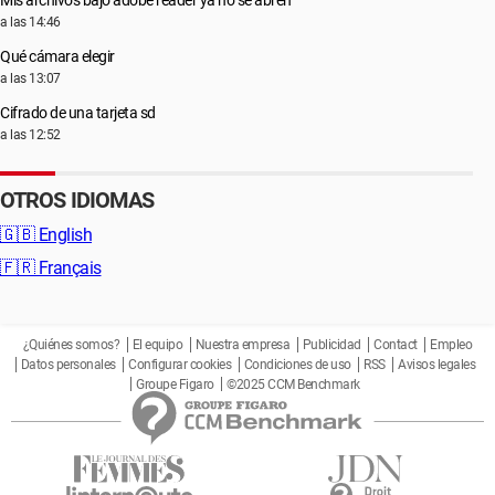
Mis archivos bajo adobe reader ya no se abren
a las 14:46
Qué cámara elegir
a las 13:07
Cifrado de una tarjeta sd
a las 12:52
OTROS IDIOMAS
🇬🇧
English
🇫🇷
Français
¿Quiénes somos?
El equipo
Nuestra empresa
Publicidad
Contact
Empleo
Datos personales
Configurar cookies
Condiciones de uso
RSS
Avisos legales
Groupe Figaro
©2025 CCM Benchmark