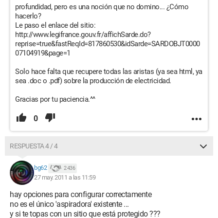
profundidad, pero es una noción que no domino... ¿Cómo
hacerlo?
Le paso el enlace del sitio:
http://www.legifrance.gouv.fr/affichSarde.do?
reprise=true&fastReqId=817860530&idSarde=SARDOBJT0000
07104919&page=1
Solo hace falta que recupere todas las aristas (ya sea html, ya
sea .doc o .pdf) sobre la producción de electricidad.
Gracias por tu paciencia.^^
0
RESPUESTA 4 / 4
bg62
2 436
27 may. 2011 a las 11:59
hay opciones para configurar correctamente
no es el único 'aspiradora' existente ...
y si te topas con un sitio que está protegido ???