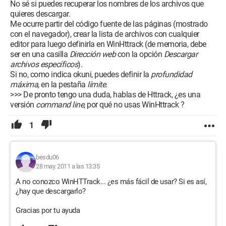
No sé si puedes recuperar los nombres de los archivos que
quieres descargar.
Me ocurre partir del código fuente de las páginas (mostrado
con el navegador), crear la lista de archivos con cualquier
editor para luego definirla en WinHttrack (de memoria, debe
ser en una casilla
Dirección web
con la opción
Descargar
archivos específicos
).
Si no, como indica okuni, puedes definir la
profundidad
máxima
, en la pestaña
límite
.
>>> De pronto tengo una duda, hablas de Httrack, ¿es una
versión
command line
, por qué no usas WinHttrack ?
1
besdu06
28 may. 2011 a las 13:35
A no conozco WinHTTrack... ¿es más fácil de usar? Si es así,
¿hay que descargarlo?
Gracias por tu ayuda