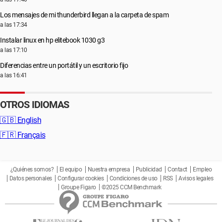
Los mensajes de mi thunderbird llegan a la carpeta de spam
a las 17:34
Instalar linux en hp elitebook 1030 g3
a las 17:10
Diferencias entre un portátil y un escritorio fijo
a las 16:41
OTROS IDIOMAS
🇬🇧
English
🇫🇷
Français
¿Quiénes somos?
El equipo
Nuestra empresa
Publicidad
Contact
Empleo
Datos personales
Configurar cookies
Condiciones de uso
RSS
Avisos legales
Groupe Figaro
©2025 CCM Benchmark