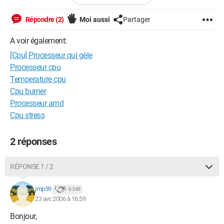
Merci d'avance
Répondre (2)
Moi aussi
Partager
A voir également:
[Cpu] Processeur qui gèle
Processeur cpu
Temperature cpu
Cpu burner
Processeur amd
Cpu stress
2 réponses
RÉPONSE 1 / 2
jmp59
6 349
23 avr. 2006 à 16:59
Bonjour,