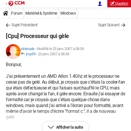
Question
Forum
Matériel & Système
Windows
Sujet Précédent
Sujet Suivant
[Cpu] Processeur qui gèle
plotesale
-
Modifié le 23 janv. 2007 à 08:38
jmp59
-
23 janv. 2007 à 08:38
Bonjour,
J'ai présentement un AMD Atlon 1.4Ghz et le processeur ne
cesse pas de gelé. Au début, je croyais que c'étais la cooler-fan
qui étais défectueuse et qui faisais surchauffé le CPU, mais
après avoir changé la fan, il gèle encore. Ensuite j'ai essayer de
formatté car je croyais que c'étais quelque chose dans
windows, mais quand j'ai arrivé a l'écran pour formatté, avant
même d'avoir le temps d'écrire "format c:", il a de nouveau
gelé.
Afficher la suite
Alors si quelqu'un pourrait m'aider, ça serais super apprécié.