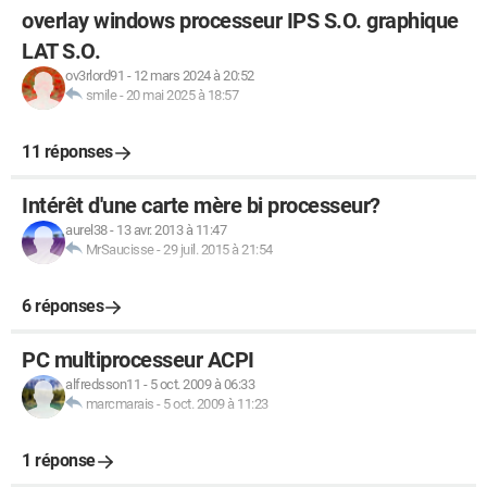
overlay windows processeur IPS S.O. graphique
LAT S.O.
ov3rlord91
-
12 mars 2024 à 20:52
smile
-
20 mai 2025 à 18:57
11 réponses
Intérêt d'une carte mère bi processeur?
aurel38
-
13 avr. 2013 à 11:47
MrSaucisse
-
29 juil. 2015 à 21:54
6 réponses
PC multiprocesseur ACPI
alfredsson11
-
5 oct. 2009 à 06:33
marcmarais
-
5 oct. 2009 à 11:23
1 réponse