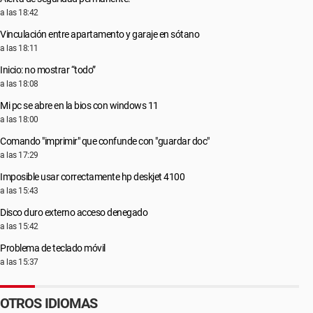
a las 18:42
Vinculación entre apartamento y garaje en sótano
a las 18:11
Inicio: no mostrar “todo”
a las 18:08
Mi pc se abre en la bios con windows 11
a las 18:00
Comando "imprimir" que confunde con "guardar doc"
a las 17:29
Imposible usar correctamente hp deskjet 4100
a las 15:43
Disco duro externo acceso denegado
a las 15:42
Problema de teclado móvil
a las 15:37
OTROS IDIOMAS