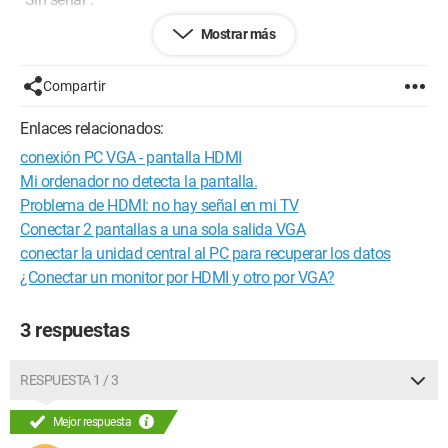
Mostrar más
¡Si alguien sabe qué hacer para ayudarme a resolver este
problema! =)
Compartir
¡Muchas gracias... y Felices fiestas!
Enlaces relacionados:
Configuración:
Windows XP / Firefox 3.6.13
conexión PC VGA - pantalla HDMI
Mi ordenador no detecta la pantalla.
Problema de HDMI: no hay señal en mi TV
Conectar 2 pantallas a una sola salida VGA
conectar la unidad central al PC para recuperar los datos
¿Conectar un monitor por HDMI y otro por VGA?
3 respuestas
RESPUESTA 1 / 3
Mejor respuesta