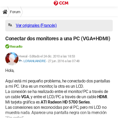
Forum
Ver originales (Francés)
Conectar dos monitores a una PC (VGA+HDMI)
Resuelto
Hweal
-
Editado el 24 dic. 2010 a las 18:53
LORANUANDRE
-
27 jun. 2016 a las 07:48
Hola,
Aquí está mi pequeño problema, he conectado dos pantallas
a mi PC. Una es un monitor, la otra es un LCD.
La conexión se ha realizado entre el monitor/PC a través de
un cable
VGA
, y entre el LCD/PC a través de un cable
HDMI
.
Mi tarjeta gráfica es
ATI Radeon HD 5700 Series
.
Las conexiones son reconocidas por el PC, pero mi LCD no
muestra nada. Aparece una pantalla negra con la mención
"Sin señal".