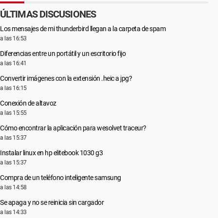
ÚLTIMAS DISCUSIONES
Los mensajes de mi thunderbird llegan a la carpeta de spam
a las 16:53
Diferencias entre un portátil y un escritorio fijo
a las 16:41
Convertir imágenes con la extensión .heic a jpg?
a las 16:15
Conexión de altavoz
a las 15:55
Cómo encontrar la aplicación para wesolvet traceur?
a las 15:37
Instalar linux en hp elitebook 1030 g3
a las 15:37
Compra de un teléfono inteligente samsung
a las 14:58
Se apaga y no se reinicia sin cargador
a las 14:33