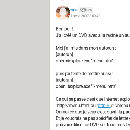
vahia
28
1 sept. 2007 à 00:40
Bonjour !
J'ai créé un DVD avec à la racine un au
Moi j'ai mis dans mon autorun :
[autorun]
open=iexplore.exe "menu.htm"
puis j'ai tenté de mettre aussi :
[autorun]
open=iexplore.exe ".\menu.htm"
Ce qui se passe c'est que Internet explo
"http://menu.htm" ou "
http://.
\menu.
Or moi ce que je veux c'est ouvrir la p
Et je voudrais ne pas spécifier de lettre 
pouvoir utiliser ce DVD sur tous mes le