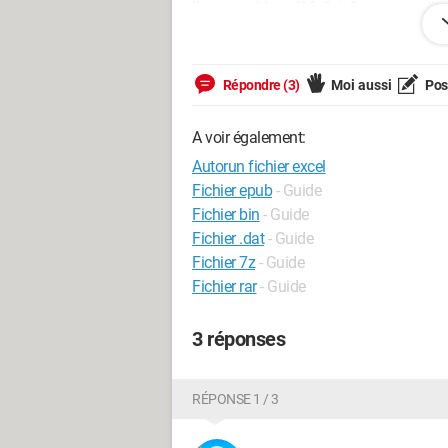
il me semble qu'il fallait faire une peti
Merçi A+
Répondre (3)
Moi aussi
Pose
A voir également:
Autorun fichier excel
Fichier epub
- Guide
Fichier bin
- Guide
Fichier .dat
- Guide
Fichier 7z
- Guide
Fichier rar
- Guide
3 réponses
RÉPONSE 1 / 3