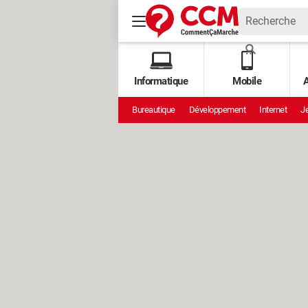
Informatique
Mobile
A
Bureautique
Développement
Internet
Je