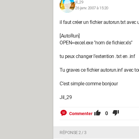
jil_29
26 janv. 2007 à 15:20
il faut créer un fichier autorun.txt avec
[AutoRun]
OPEN=excel.exe "nom de fichier.xls"
tu peux changer l'extention .txt en .inf
Tu graves ce fichier autorun.inf avec 
C'est simple comme bonjour
Jil_29
0
Commenter
RÉPONSE 2 / 3