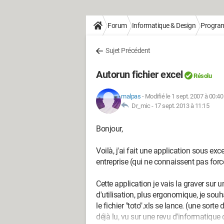
Forum
Informatique & Design
Progra
Sujet Précédent
Autorun fichier excel
Résolu
malpas
-
Modifié le 1 sept. 2007 à 00:40
Dr_mic -
17 sept. 2013 à 11:15
Bonjour,
Voilà, j'ai fait une application sous exc
entreprise (qui ne connaissent pas forc
Cette application je vais la graver sur 
d'utilisation, plus ergonomique, je souha
le fichier "toto".xls se lance. (une sorte 
déjà lu, vu sur une revu d'informatique 