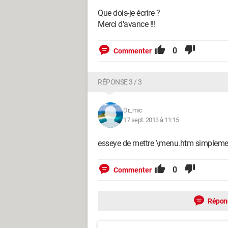
Que dois-je écrire ?
Merci d'avance !!!
0
Commenter
RÉPONSE 3 / 3
Dr_mic
17 sept. 2013 à 11:15
esseye de mettre \menu.htm simplemen
0
Commenter
Répon