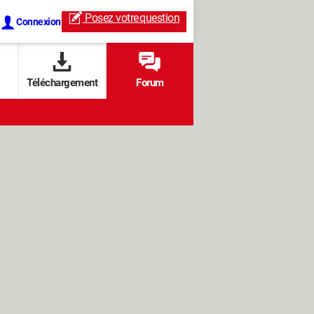
Posez votre
question
Connexion
Téléchargement
Forum