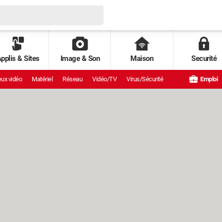
pplis & Sites
Image & Son
Maison
Securité
ux vidéo
Matériel
Réseau
Vidéo/TV
Virus/Sécurité
Emploi