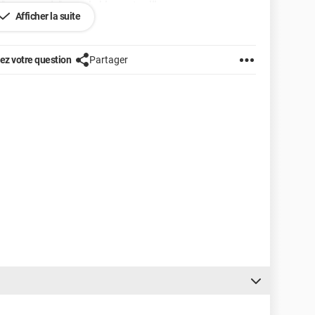
te "commande" sous le bloc-notes !!!
Afficher la suite
z votre question
Partager