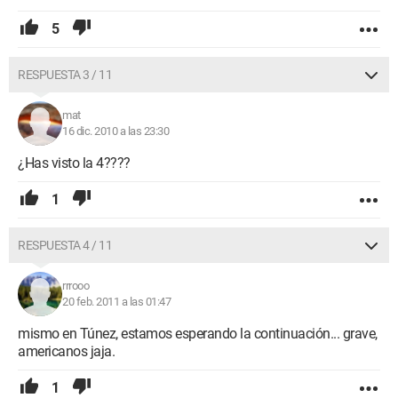
5
RESPUESTA 3 / 11
mat
16 dic. 2010 a las 23:30
¿Has visto la 4????
1
RESPUESTA 4 / 11
rrrooo
20 feb. 2011 a las 01:47
mismo en Túnez, estamos esperando la continuación... grave,
americanos jaja.
1