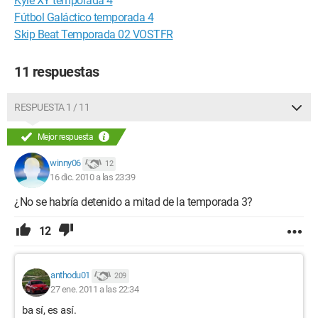
Kyle XY temporada 4
Fútbol Galáctico temporada 4
Skip Beat Temporada 02 VOSTFR
11 respuestas
RESPUESTA 1 / 11
Mejor respuesta
winny06
12
16 dic. 2010 a las 23:39
¿No se habría detenido a mitad de la temporada 3?
12
anthodu01
209
27 ene. 2011 a las 22:34
ba sí, es así.