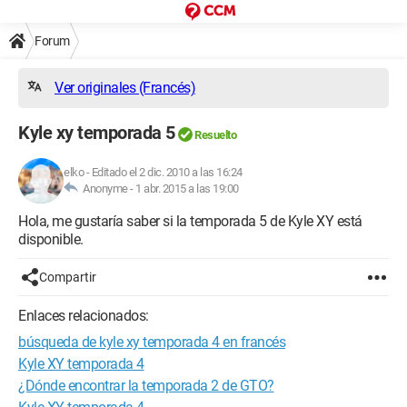
Forum
Ver originales (Francés)
Kyle xy temporada 5
Resuelto
elko
-
Editado el 2 dic. 2010 a las 16:24
Anonyme -
1 abr. 2015 a las 19:00
Hola, me gustaría saber si la temporada 5 de Kyle XY está
disponible.
Compartir
Enlaces relacionados:
búsqueda de kyle xy temporada 4 en francés
Kyle XY temporada 4
¿Dónde encontrar la temporada 2 de GTO?