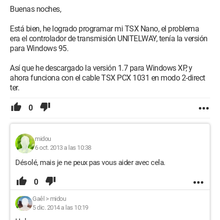
Buenas noches,
PD: este autómata fue recuperado de un armario eléctrico que
iba a ser chatarra, servirá para el carnaval de Cholet para los
Está bien, he logrado programar mi TSX Nano, el problema
movimientos de nuestro carro.
era el controlador de transmisión UNITELWAY, tenía la versión
para Windows 95.
Así que he descargado la versión 1.7 para Windows XP, y
ahora funciona con el cable TSX PCX 1031 en modo 2-direct
ter.
0
midou
6 oct. 2013 a las 10:38
Désolé, mais je ne peux pas vous aider avec cela.
0
Gaêl
>
midou
5 dic. 2014 a las 10:19