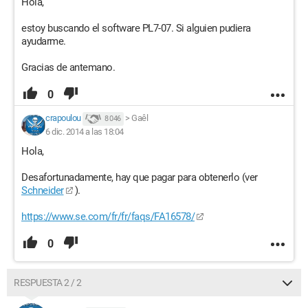
Hola,
estoy buscando el software PL7-07. Si alguien pudiera
ayudarme.
Gracias de antemano.
0
crapoulou
>
Gaêl
8 046
6 dic. 2014 a las 18:04
Hola,
Desafortunadamente, hay que pagar para obtenerlo (ver
Schneider
).
https://www.se.com/fr/fr/faqs/FA16578/
0
RESPUESTA 2 / 2