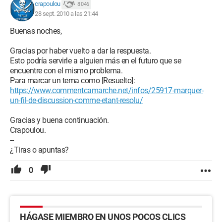
crapoulou
8 046
28 sept. 2010 a las 21:44
Buenas noches,
Gracias por haber vuelto a dar la respuesta.
Esto podría servirle a alguien más en el futuro que se
encuentre con el mismo problema.
Para marcar un tema como [Resuelto]:
https://www.commentcamarche.net/infos/25917-marquer-
un-fil-de-discussion-comme-etant-resolu/
Gracias y buena continuación.
Crapoulou.
--
¿Tiras o apuntas?
0
HÁGASE MIEMBRO EN UNOS POCOS CLICS