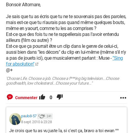
Bonsoir Altomare,
Je sais que tu as écris que tu ne te souvenais pas des paroles,
mais est-ce que tu n'aurais pas quand même quelques bouts,
même en yaourt, comme tu les as comprises ?
Est-ce que des fois tu ne te rappellerais pas l'avoir entendu
ailleurs (film ou autre) ?
Est-ce que ça pourrait être un clip dans le genre de celui-ci,
aussi bien dans "les décors" du clip en lui-même (même s'il n'y
a pas de jouets ici), que musicalement parlant : Muse -
"Sing
for absolution"
@+
'Choose Life. Choose a job. Choose a f***ing big television...Choose
goodhealth, low cholesterol...Choose your future..."
0
Commenter
paulo8-57
241
8 sept. 2010 à 23:28
Je crois que tu as vu juste la, si c'est ça, bravo a toi ewan ^^