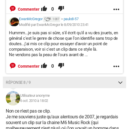
0
Commenter
EwanMcGregor
>
paulo8-57
1 087
Modifié par EwanMcGregor le 8/09/2010 23:41
Hummm...je suis pas si sûre, s'il écrit qu'il a vu des jouets, en
général c'est le genre de chose que l'on identifie sans trop de
doutes...j'ai mis ce clip pour essayer d'avoir un point de
comparaison, voir si c'est un clip dans ce style là.
Ne vendons pas la peau de l'ours avant de ...
0
Commenter
RÉPONSE 8 / 9
Utilisateur anonyme
6 oct. 2010 à 18:02
Non ce n'est pas ce clip.
Je me souviens juste qu'aux alentours de 2007, je regardais
souvent un clip sur la chaine M6 Music Rock (qui
malheureusement n'est plus) où l'on voyait un homme dans