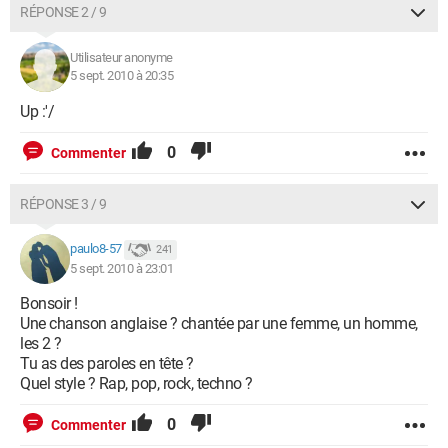
RÉPONSE 2 / 9
Utilisateur anonyme
5 sept. 2010 à 20:35
Up :'/
0
Commenter
RÉPONSE 3 / 9
paulo8-57
241
5 sept. 2010 à 23:01
Bonsoir !
Une chanson anglaise ? chantée par une femme, un homme,
les 2 ?
Tu as des paroles en tête ?
Quel style ? Rap, pop, rock, techno ?
0
Commenter