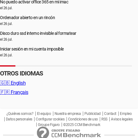
No puedo activar office 365 en mi imac
el 26 jul.
Ordenador abierto en un rincón
el 26 jul.
Disco duro ssd interno invisible al formatear
el 26 jul.
Iniciar sesión en mi cuenta imposible
el 26 jul.
OTROS IDIOMAS
🇬🇧
English
🇫🇷
Français
¿Quiénes somos?
El equipo
Nuestra empresa
Publicidad
Contact
Empleo
Datos personales
Configurar cookies
Condiciones de uso
RSS
Avisos legales
Groupe Figaro
©2025 CCM Benchmark