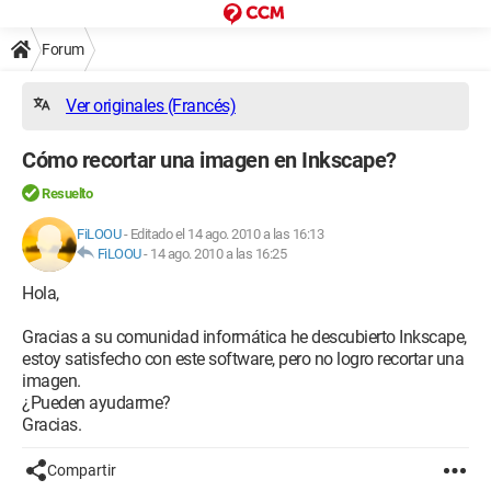
Forum
Ver originales (Francés)
Cómo recortar una imagen en Inkscape?
Resuelto
FiLOOU
-
Editado el 14 ago. 2010 a las 16:13
FiLOOU
-
14 ago. 2010 a las 16:25
Hola,
Gracias a su comunidad informática he descubierto Inkscape,
estoy satisfecho con este software, pero no logro recortar una
imagen.
¿Pueden ayudarme?
Gracias.
Compartir