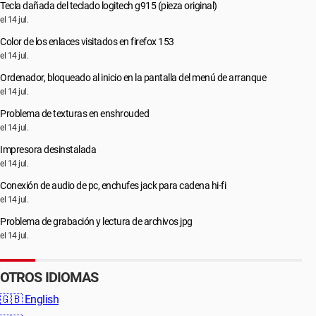
Tecla dañada del teclado logitech g915 (pieza original)
el 14 jul.
Color de los enlaces visitados en firefox 153
el 14 jul.
Ordenador, bloqueado al inicio en la pantalla del menú de arranque
el 14 jul.
Problema de texturas en enshrouded
el 14 jul.
Impresora desinstalada
el 14 jul.
Conexión de audio de pc, enchufes jack para cadena hi-fi
el 14 jul.
Problema de grabación y lectura de archivos jpg
el 14 jul.
OTROS IDIOMAS
🇬🇧
English