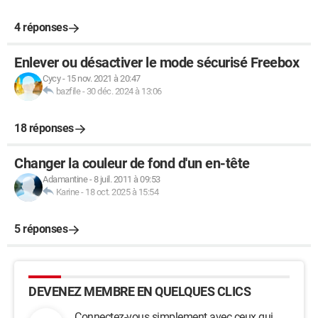
4 réponses
Enlever ou désactiver le mode sécurisé Freebox
Cycy
-
15 nov. 2021 à 20:47
bazfile
-
30 déc. 2024 à 13:06
18 réponses
Changer la couleur de fond d'un en-tête
Adamantine
-
8 juil. 2011 à 09:53
Karine
-
18 oct. 2025 à 15:54
5 réponses
DEVENEZ MEMBRE EN QUELQUES CLICS
Connectez-vous simplement avec ceux qui