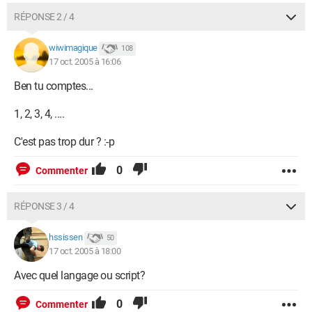
RÉPONSE 2 / 4
wiwimagique
108
17 oct. 2005 à 16:06
Ben tu comptes...
1, 2, 3, 4, ....
C'est pas trop dur ? :-p
0
Commenter
RÉPONSE 3 / 4
hssissen
50
17 oct. 2005 à 18:00
Avec quel langage ou script?
0
Commenter