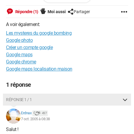
asky |Je désapprouve ce que vous dites, 

     |mais je défendrai à la mort votre droit de le 
Répondre (1)
Moi aussi
Partager
dire.
A voir également:
Les mysteres du google bombing
Google photo
Créer un compte google
Google maps
Google chrome
Google maps localisation maison
1 réponse
RÉPONSE 1 / 1
Erdnax
497
7 oct. 2005 à 08:38
Salut !