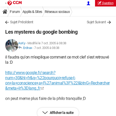
Question
Forum
Applis & Sites
Réseaux sociaux
Sujet Précédent
Sujet Suivant
Les mysteres du google bombing
AsKy
-
Modifié le 7 oct. 2005 à 08:38
Erdnax
-
7 oct. 2005 à 08:38
il faudra qu'on m'explique comment ce mot clef s'est retrouvé
la :D
http://www.google.fr/search?
num=30&hl=fr&q=%22pourquoi+refuse-t-
on+la+conscience+a+l%27animal%3F%22&btnG=Rechercher
&meta=lr%3Dlang_fr
on peut meme plus faire de la philo tranquille ;D
--
Afficher la suite