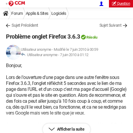
Question
Forum
Applis & Sites
Logiciels
Sujet Précédent
Sujet Suivant
Problème onglet Firefox 3.6.3
Résolu
Utilisateur anonyme
-
Modifié le 7 juin 2010 à 00:59
Utilisateur anonyme -
7 juin 2010 à 01:12
Bonjour,
Lors de l'ouverture d'une page dans une autre fenêtre sous
Firefox 3.6.3, l'onglet réfléchit 5 secondes avec le lien de ma
page dans l'URL et d'un coup c'est ma page d'accueil (Google)
qui s'ouvre et pas le site en question. Alors de recommence, et
des fois ca peut aller jusqu'à 10 fois coup à coup, et comme
ca, dès qu'il le veut bien, ca fonctionne, et ca ne se redirige pas
vers Google mais vers le site que je veux.
Avez-vous une idée de comment corriger ce problème ? Ceci
Afficher la suite
viendrait peut-être du fait que j'ai installé le module