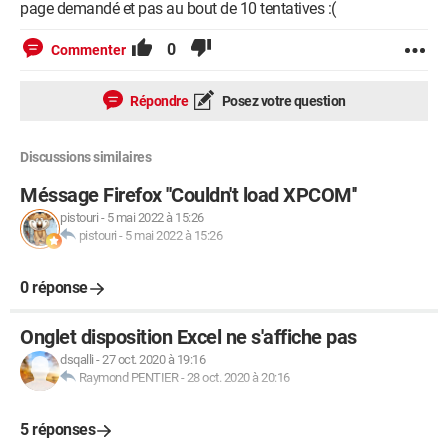
page demandé et pas au bout de 10 tentatives :(
0
Commenter
Répondre
Posez votre question
Discussions similaires
Méssage Firefox ''Couldn't load XPCOM''
pistouri
-
5 mai 2022 à 15:26
pistouri
-
5 mai 2022 à 15:26
0 réponse
Onglet disposition Excel ne s'affiche pas
dsqalli
-
27 oct. 2020 à 19:16
Raymond PENTIER
-
28 oct. 2020 à 20:16
5 réponses