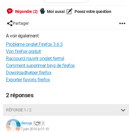
"NewTabURL" de disponible dans les modules
complémentaires de Firefox sur leur site de modules.
Répondre (2)
Moi aussi
Posez votre question
Cordialement,
Partager
Maxence
A voir également:
Problème onglet Firefox 3.6.3
Vpn firefox gratuit
Raccourci rouvrir onglet fermé
Comment supprimer bing de firefox
Downloadhelper firefox
Exporter favoris firefox
2 réponses
RÉPONSE 1 / 2
diaruga
2
7 juin 2010 à 01:10