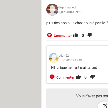
delphineuneuf
6 juin 2010 à 09:23
plus rien non plus chez nous à part la 2
0
Commenter
ddani62
6 juin 2010 à 12:49
TNT uniquemement maintenant
0
Commenter
Vous n’avez pas tro