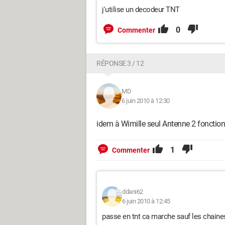
j'utilise un decodeur TNT
0
Commenter
RÉPONSE 3 / 12
MD
6 juin 2010 à 12:30
idem à Wimille seul Antenne 2 fonction
1
Commenter
ddani62
6 juin 2010 à 12:45
passe en tnt ca marche sauf les chaines