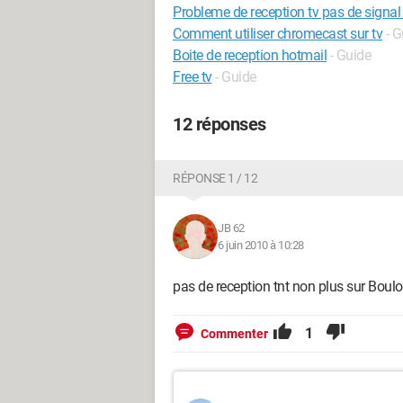
Probleme de reception tv pas de signal
Comment utiliser chromecast sur tv
- G
Boite de reception hotmail
- Guide
Free tv
- Guide
12 réponses
RÉPONSE 1 / 12
JB 62
6 juin 2010 à 10:28
pas de reception tnt non plus sur Boul
1
Commenter