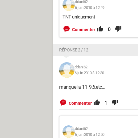
ddani62
6 juin 2010 à 12:49
TNT uniquement
0
Commenter
RÉPONSE 2 / 12
ddani62
6 juin 2010 à 12:30
manque la 11 ,9,6,etc...
1
Commenter
ddani62
6 juin 2010 à 12:50