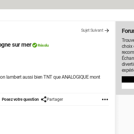
Foru
Sujet Suivant
Trouve
ogne sur mer
Résolu
choix 
recom
Échan
diver
expéri
e mon lambert aussi bien TNT que ANALOGIQUE mont
Posez votre question
Partager