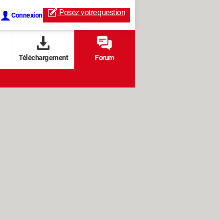
Posez votre
question
Connexion
Téléchargement
Forum