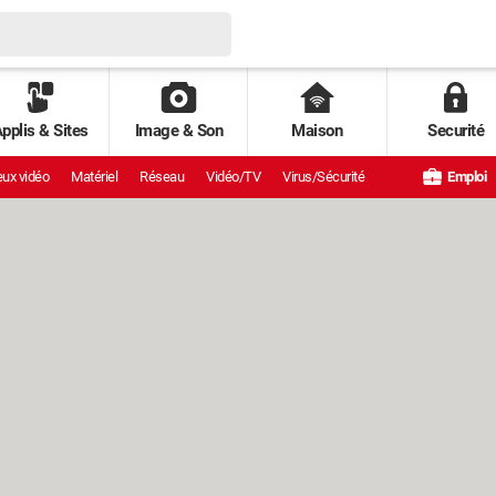
pplis & Sites
Image & Son
Maison
Securité
ux vidéo
Matériel
Réseau
Vidéo/TV
Virus/Sécurité
Emploi