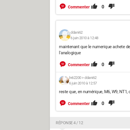
0
Commenter
ddani62
6 juin 2010 à 12:48
maintenant que le numerique achete deco
l'analogique
0
Commenter
ln62200
>
ddani62
6 juin 2010 à 12:57
reste que, en numérique, M6, W9, NT1, ca
0
Commenter
RÉPONSE 4 / 12