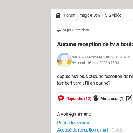
Forum
Image & Son
TV & Vidéo
Sujet Précédent
Aucune reception de tv a boul
ddani62
-
Modifié le 6 juin 2010 à 09:13
dani -
16 janv. 2023 à 15:33
depuis hier plus aucune reception d
lambert serait t'il en panne?
Répondre (12)
Moi aussi
(1)
A voir également:
Panne télévision
Accusé de reception gmail
- Guide