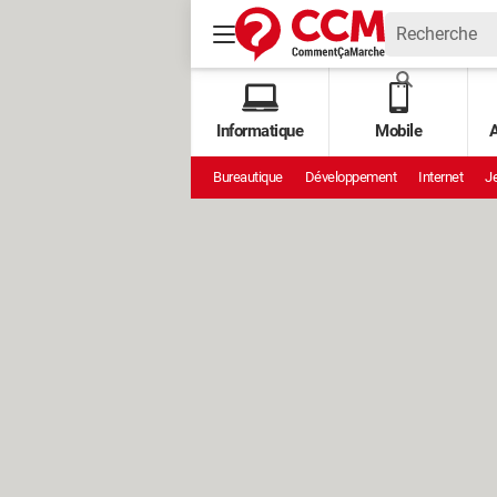
Informatique
Mobile
A
Bureautique
Développement
Internet
Je