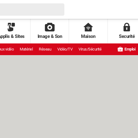
pplis & Sites
Image & Son
Maison
Securité
ux vidéo
Matériel
Réseau
Vidéo/TV
Virus/Sécurité
Emploi