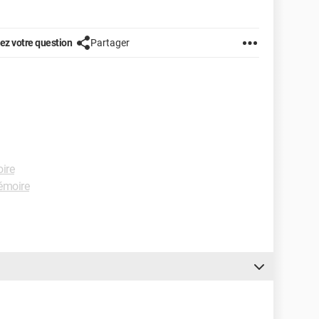
z votre question
Partager
ire
émoire