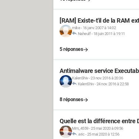
[RAM] Existe-t'il de la RAM ex
mike
-
16 janv. 2007 à 14:02
Naheulf
-
18 juin 2011 à 19:11
5 réponses
Antimalware service Execut
KalenShiv
-
23 nov. 2016 à 20:36
KalenShiv
-
24 nov. 2016 à 22:58
8 réponses
Quelle est la différence ent
Mm_4559
-
25 mai 2020 à 09:56
.eric
-
25 mai 2020 à 12:56