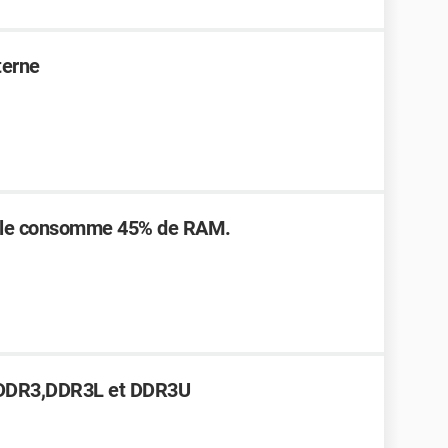
terne
able consomme 45% de RAM.
re DDR3,DDR3L et DDR3U