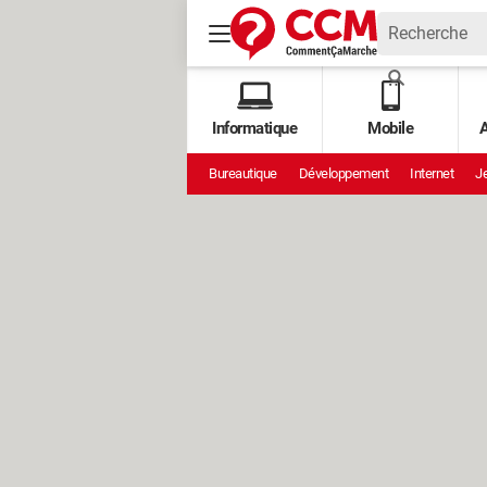
Informatique
Mobile
A
Bureautique
Développement
Internet
Je