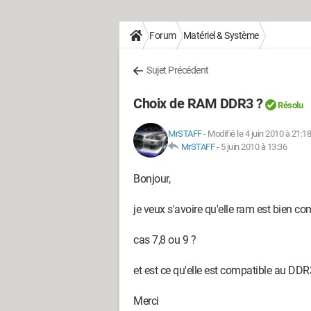
Forum
Matériel & Système
Sujet Précédent
Choix de RAM DDR3 ?
Résolu
MrSTAFF
-
Modifié le 4 juin 2010 à 21:18
MrSTAFF
-
5 juin 2010 à 13:36
Bonjour,
je veux s'avoire qu'elle ram est bien co
cas 7,8 ou 9 ?
et est ce qu'elle est compatible au D
Merci