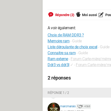
Répondre (2)
Moi aussi
Pose
A voir également:
Choix de RAM DDR3 ?
Memoire ram
- Guide
Liste déroulante de choix excel
- Guide
Connaitre sa ram
- Guide
Ram externe
-
Forum Carte-mère/mémo
Ddr3 vs ddr3l
✓
-
Forum Carte-mère/m
2 réponses
RÉPONSE 1 / 2
marcmarais
4 568