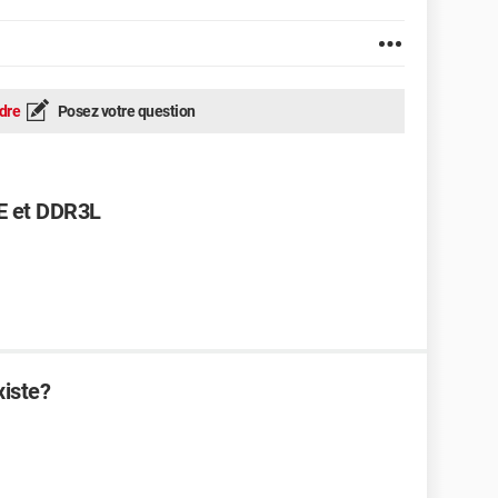
dre
Posez votre question
E et DDR3L
xiste?