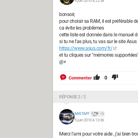
4 juin 2010 à 22:38
bonsoir,
pour choisir sa RAM, il est préférable d
ca évite les problèmes
cette liste est donnée dans le manuel d
si tu ne l'as plus, tu vas sur le site Asus 
https://www.asus.com/fr/
et tu cliques sur "mémoires supportées
@+
0
Commenter
RÉPONSE 2 / 2
MrSTAFF
13
5 juin 2010 à 13:36
Merci l'ami pour votre aide , j'ai bien tr