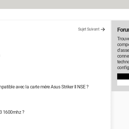
Foru
Sujet Suivant
Trouve
compos
d'ass
conne
techno
config
mpatible avec la carte mére Asus Striker II NSE ?
DR3 1600mhz ?