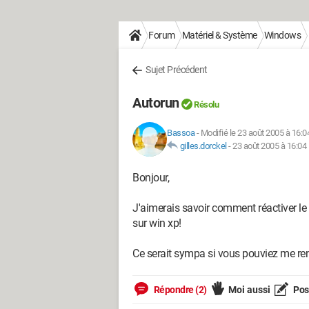
Forum
Matériel & Système
Windows
Sujet Précédent
Autorun
Résolu
Bassoa
-
Modifié le 23 août 2005 à 16:0
gilles.dorckel
-
23 août 2005 à 16:04
Bonjour,
J'aimerais savoir comment réactiver l
sur win xp!
Ce serait sympa si vous pouviez me re
Répondre (2)
Moi aussi
Pose