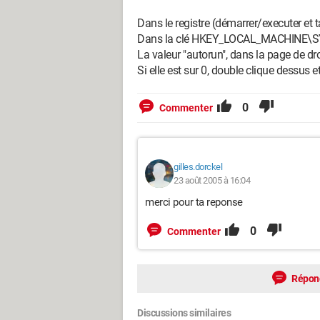
Dans le registre (démarrer/executer et t
Dans la clé HKEY_LOCAL_MACHINE\SY
La valeur "autorun", dans la page de droi
Si elle est sur 0, double clique dessus e
0
Commenter
gilles.dorckel
23 août 2005 à 16:04
merci pour ta reponse
0
Commenter
Répon
Discussions similaires