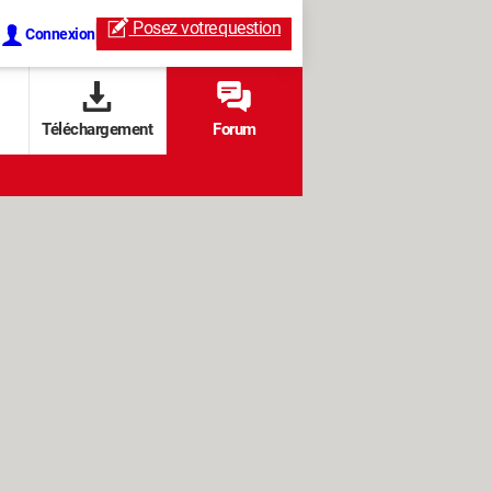
Posez votre
question
Connexion
Téléchargement
Forum