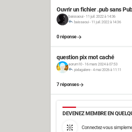
Ouvrir un fichier .pub sans Pub
baissaoui
-
11 juil. 2022 à 14:36
baissaoui
-
11 juil. 2022 à 14:36
0 réponse
question pix mot caché
aorum10
-
16 mars 2024 à 07:53
pixlagalere
-
4 mai 2026 à 11:11
7 réponses
DEVENEZ MEMBRE EN QUELQU
Connectez-vous simplemen