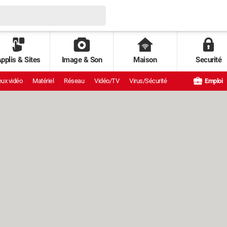
pplis & Sites
Image & Son
Maison
Securité
ux vidéo
Matériel
Réseau
Vidéo/TV
Virus/Sécurité
Emploi