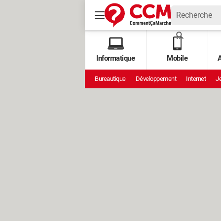
Informatique
Mobile
A
Bureautique
Développement
Internet
Je