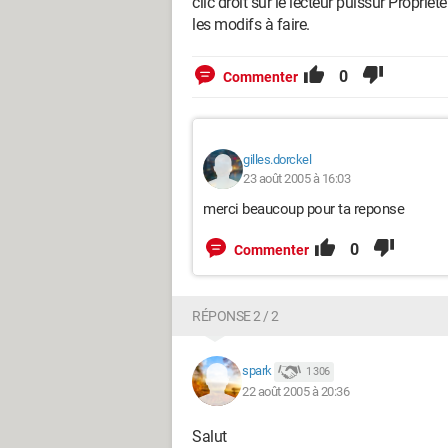
clic droit sur le lecteur puissur Proprié
les modifs à faire.
0
Commenter
gilles.dorckel
23 août 2005 à 16:03
merci beaucoup pour ta reponse
0
Commenter
RÉPONSE 2 / 2
spark
1 306
22 août 2005 à 20:36
Salut