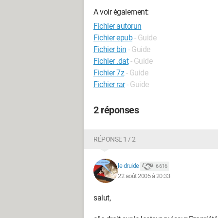
A voir également:
Fichier autorun
Fichier epub
- Guide
Fichier bin
- Guide
Fichier .dat
- Guide
Fichier 7z
- Guide
Fichier rar
- Guide
2 réponses
RÉPONSE 1 / 2
le druide
6 616
22 août 2005 à 20:33
salut,