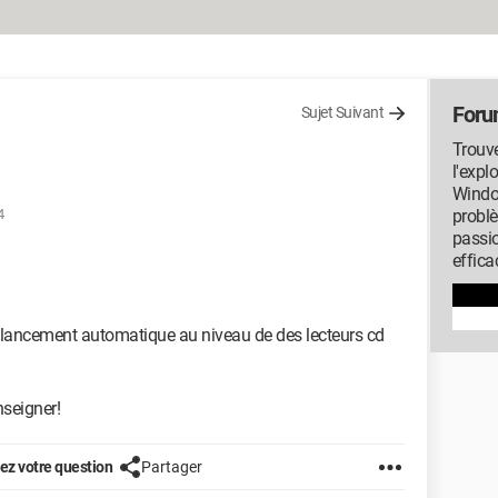
Foru
Sujet Suivant
Trouve
l'expl
Window
4
probl
passi
effica
e lancement automatique au niveau de des lecteurs cd
nseigner!
z votre question
Partager