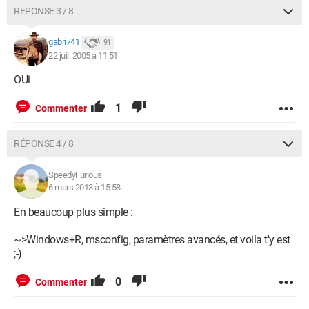
RÉPONSE 3 / 8
gabri741
91
22 juil. 2005 à 11:51
OUi
1
Commenter
RÉPONSE 4 / 8
SpeedyFurious
6 mars 2013 à 15:58
En beaucoup plus simple :
~>Windows+R, msconfig, paramètres avancés, et voila t'y est
;-)
0
Commenter