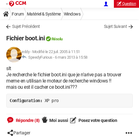
Question
Forum
Matériel & Système
Windows
Sujet Précédent
Sujet Suivant
Fichier boot.ini
Résolu
eddy
-
Modifié le 22 juil. 2005 à 11:51
SpeedyFurious -
6 mars 2013 à 15:58
slt
Je recherche le fichier boot.ini que je n'arive pas a trouver
meme en utilisan le moteur de recherche windows !!
mais ou est il cacher ce boot.ini???
Configuration: 
XP pro
Répondre (8)
Moi aussi
Posez votre question
Partager