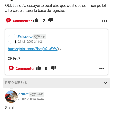
OUI, t'as qu'à essayer :p peut être que c'est que sur mon pc lol
à force de triturer la base de registre...
-2
Commenter
Fisherprice
484
21 juil. 2005 à 16:24
http://cjoint.com/?hvq0XLx6YW
XP Pro?
0
Commenter
RÉPONSE 8 / 8
le druide
6 616
26 juin 2008 à 14:44
Salut,