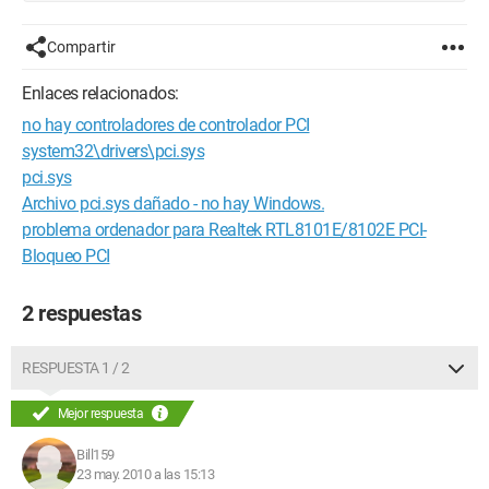
Compartir
Enlaces relacionados:
no hay controladores de controlador PCI
system32\drivers\pci.sys
pci.sys
Archivo pci.sys dañado - no hay Windows.
problema ordenador para Realtek RTL8101E/8102E PCI-
Bloqueo PCI
2 respuestas
RESPUESTA 1 / 2
Mejor respuesta
Bill159
23 may. 2010 a las 15:13