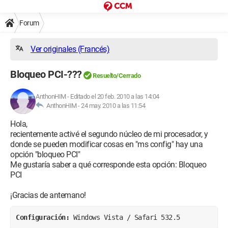
Forum
Ver originales (Francés)
Bloqueo PCI-???
Resuelto/Cerrado
AnthonHIM
-
Editado el 20 feb. 2010 a las 14:04
AnthonHIM -
24 may. 2010 a las 11:54
Hola,
recientemente activé el segundo núcleo de mi procesador, y
donde se pueden modificar cosas en "ms config" hay una
opción "bloqueo PCI"
Me gustaría saber a qué corresponde esta opción: Bloqueo
PCI
¡Gracias de antemano!
Configuración: 
Windows Vista / Safari 532.5