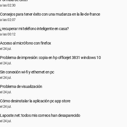
a las 02:30
Consejos para tener éxito con una mudanza en la île-de-france
a las 02:07
¿recuperar mi teléfono inteligente en casa?
a las 00:12
Acceso al micrófono con firefox
el 24 jul.
Problema de impresión: copia en hp officejet 3831 windows 10
el 24 jul.
Sin conexión wi-fi y ethernet en pc
el 24 jul.
Problema de visualización
el 24 jul.
Cómo desinstalar la aplicación pc app store
el 24 jul.
Laposte.net: todos mis correos han desaparecido
el 24 jul.