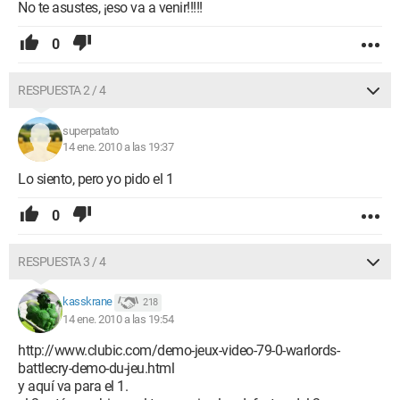
No te asustes, ¡eso va a venir!!!!!
0
RESPUESTA 2 / 4
superpatato
14 ene. 2010 a las 19:37
Lo siento, pero yo pido el 1
0
RESPUESTA 3 / 4
kasskrane
218
14 ene. 2010 a las 19:54
http://www.clubic.com/demo-jeux-video-79-0-warlords-
battlecry-demo-du-jeu.html
y aquí va para el 1.