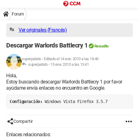
Forum
Ver originales (Francés)
Descargar Warlords Battlecry 1
Resuelto
superpatato
-
Editado el 14 ene. 2010 a las 18:40
superpatato -
15 ene. 2010 a las 13:41
Hola,
Estoy buscando descargar Warlords Battlecry 1 por favor
ayúdame envía enlaces no encuentro en Google.
Configuración: 
Windows Vista Firefox 3.5.7
Compartir
Enlaces relacionados: