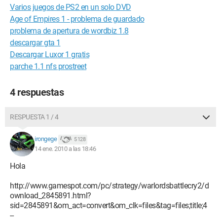
Varios juegos de PS2 en un solo DVD
Age of Empires 1 - problema de guardado
problema de apertura de wordbiz 1.8
descargar gta 1
Descargar Luxor 1 gratis
parche 1.1 nfs prostreet
4 respuestas
RESPUESTA 1 / 4
irongege
5 128
14 ene. 2010 a las 18:46
Hola
http://www.gamespot.com/pc/strategy/warlordsbattlecry2/d
ownload_2845891.html?
sid=2845891&om_act=convert&om_clk=files&tag=files;title;4
--