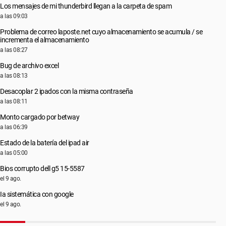
Los mensajes de mi thunderbird llegan a la carpeta de spam
a las 09:03
Problema de correo laposte.net cuyo almacenamiento se acumula / se
incrementa el almacenamiento
a las 08:27
Bug de archivo excel
a las 08:13
Desacoplar 2 ipados con la misma contraseña
a las 08:11
Monto cargado por betway
a las 06:39
Estado de la batería del ipad air
a las 05:00
Bios corrupto dell g5 15-5587
el 9 ago.
Ia sistemática con google
el 9 ago.