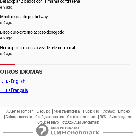
Desacoplar 2 ipados con la misma contraseña
el 9 ago.
Monto cargado por betway
el 9 ago.
Disco duro externo acceso denegado
el 9 ago.
Nuevo problema, esta vez de teléfono móvil...
el 9 ago.
OTROS IDIOMAS
🇬🇧
English
🇫🇷
Français
¿Quiénes somos?
El equipo
Nuestra empresa
Publicidad
Contact
Empleo
Datos personales
Configurar cookies
Condiciones de uso
RSS
Avisos legales
Groupe Figaro
©2025 CCM Benchmark