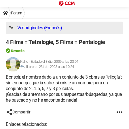
Forum
Ver originales (Francés)
4 Films = Tetralogie, 5 Films = Pentalogie
Resuelto
Kaho
-
Editado el 3 dic. 2009 a las 23:04
li-arbre -
23 feb. 2023 a las 10:24
Bonsoir, el nombre dado a un conjunto de 3 obras es "trilogía";
sin embargo, quería saber si existe un nombre para un
conjunto de 2, 4, 5, 6, 7 y 8 películas.
¡Gracias de antemano por sus respuestas/búsquedas, ya que
he buscado y no he encontrado nada!
Compartir
Enlaces relacionados: