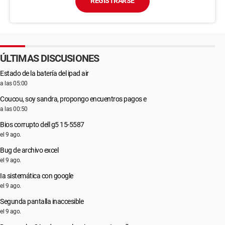
REGISTRARSE
ÚLTIMAS DISCUSIONES
Estado de la batería del ipad air
a las 05:00
Coucou, soy sandra, propongo encuentros pagos e
a las 00:50
Bios corrupto dell g5 15-5587
el 9 ago.
Bug de archivo excel
el 9 ago.
Ia sistemática con google
el 9 ago.
Segunda pantalla inaccesible
el 9 ago.