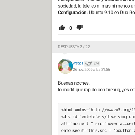
sociedad, la tele, es ni más ni menos u
Configuración:
Ubuntu 9.10 en DualB
0
RESPUESTA 2 / 22
Atropa
274
26 nov. 2009 a las 21:56
Buenas noches,
lo modifiqué rápido con firebug, ¿es es
<html xmlns="http://www.w3.org/19
<div id="entete"> </div> <img onm
alt="accueil " src="hover-accueil
onmouseout="this.src = 'boutton-