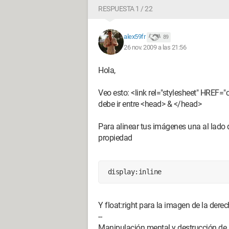
RESPUESTA 1 / 22
alex59fr
89
26 nov. 2009 a las 21:56
Hola,
Veo esto: <link rel="stylesheet" HREF="
debe ir entre <head> & </head>
Para alinear tus imágenes una al lado 
propiedad
 display:inline 
Y float:right para la imagen de la derecha
--
Manipulación mental y destrucción de l