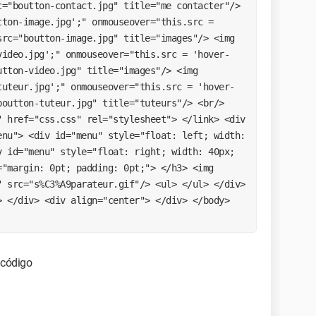
="boutton-contact.jpg" title="me contacter"/> 
ton-image.jpg';" onmouseover="this.src = 
rc="boutton-image.jpg" title="images"/> <img 
video.jpg';" onmouseover="this.src = 'hover-
tton-video.jpg" title="images"/> <img 
tuteur.jpg';" onmouseover="this.src = 'hover-
outton-tuteur.jpg" title="tuteurs"/> <br/> 
 href="css.css" rel="stylesheet"> </link> <div 
nu"> <div id="menu" style="float: left; width: 
 id="menu" style="float: right; width: 40px; 
"margin: 0pt; padding: 0pt;"> </h3> <img 
 src="s%C3%A9parateur.gif"/> <ul> </ul> </div> 
 </div> <div align="center"> </div> </body> 
 código