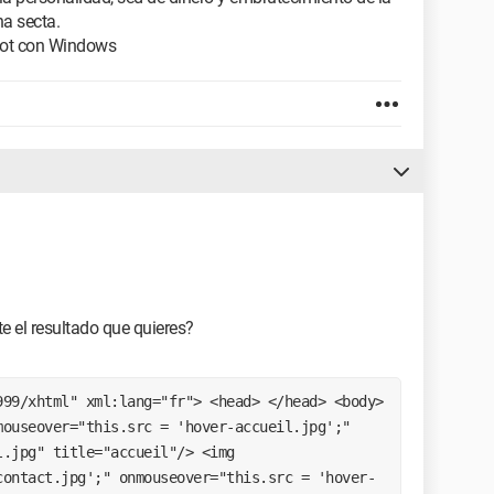
na secta.
oot con Windows
te el resultado que quieres?
99/xhtml" xml:lang="fr"> <head> </head> <body> 
ouseover="this.src = 'hover-accueil.jpg';" 
.jpg" title="accueil"/> <img 
contact.jpg';" onmouseover="this.src = 'hover-