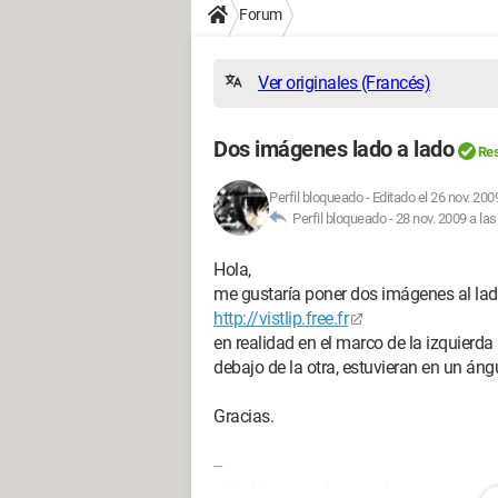
Forum
Ver originales (Francés)
Dos imágenes lado a lado
Res
Perfil bloqueado
-
Editado el 26 nov. 200
Perfil bloqueado -
28 nov. 2009 a las
Hola,
me gustaría poner dos imágenes al lad
http://vistlip.free.fr
en realidad en el marco de la izquierd
debajo de la otra, estuvieran en un áng
Gracias.
--
.: itsuki power shunyuu ! :.