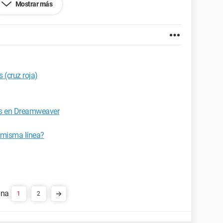
Mostrar más
efox 3.5.5
 (cruz roja)
es en Dreamweaver
 misma línea?
1
2