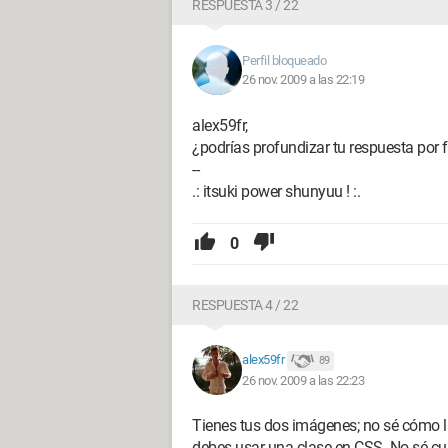
RESPUESTA 3 / 22
Perfil bloqueado
26 nov. 2009 a las 22:19
alex59fr,
¿podrías profundizar tu respuesta por f
--
.: itsuki power shunyuu ! :.
0
RESPUESTA 4 / 22
alex59fr
89
26 nov. 2009 a las 22:23
Tienes tus dos imágenes; no sé cómo la
debes usar una clase en CSS. No sé cuá