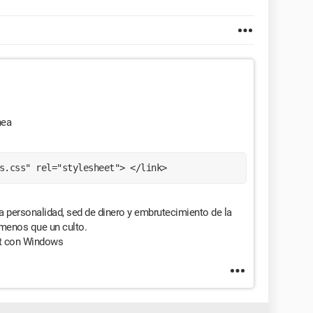
nea
ss.css" rel="stylesheet"> </link> 
a personalidad, sed de dinero y embrutecimiento de la
i menos que un culto.
t con Windows