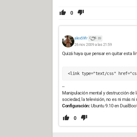
0
alex59fr
89
26 nov. 2009 a las 21:59
Quizá haya que pensar en quitar esta lí
 <link type="text/css" href="c
--
Manipulación mental y destrucción de l
sociedad, la televisión, no es ni más n
Configuración:
Ubuntu 9.10 en DualBoo
0