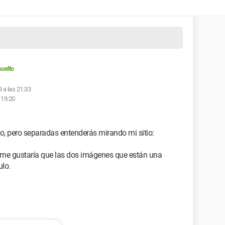
uelto
9 a las 21:33
 19:20
o, pero separadas entenderás mirando mi sitio:
a me gustaría que las dos imágenes que están una
ulo.