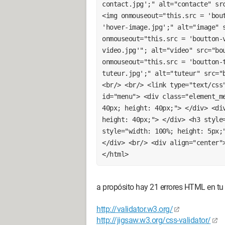
contact.jpg';" alt="contacte" src
<img onmouseout="this.src = 'bout
'hover-image.jpg';" alt="image" s
onmouseout="this.src = 'boutton-
video.jpg'"; alt="video" src="bou
onmouseout="this.src = 'boutton-
tuteur.jpg';" alt="tuteur" src="b
<br/> <br/> <link type="text/css"
id="menu"> <div class="element_me
40px; height: 40px;"> </div> <div
height: 40px;"> </div> <h3 style=
style="width: 100%; height: 5px;"
</div> <br/> <div align="center">
</html>
a propósito hay 21 errores HTML en tu
http://validator.w3.org/
http://jigsaw.w3.org/css-validator/