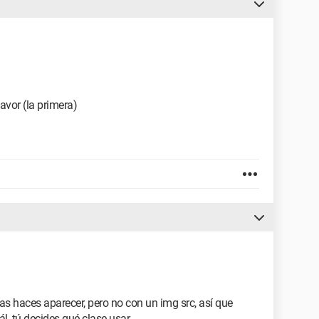
avor (la primera)
s haces aparecer, pero no con un img src, así que
l, tú decides qué clase usar.