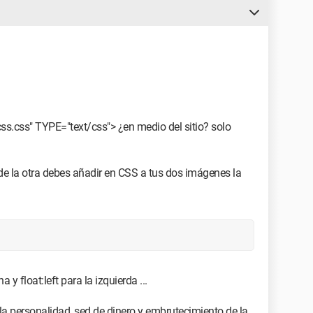
css.css" TYPE="text/css"> ¿en medio del sitio? solo
de la otra debes añadir en CSS a tus dos imágenes la
 y float:left para la izquierda ...
a personalidad, sed de dinero y embrutecimiento de la