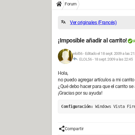
Forum
Ver originales (Francés)
¡Imposible añadir al carrito!
R
elol56
-
Editado el 18 sept. 2009 a las 21
ELOL56 -
18 sept. 2009 a las 22:45
Hola,
no puedo agregar artículos a mi carrito 
¿Qué debo hacer para que el carrito se 
¡Gracias por su ayuda!
Configuración: 
Windows Vista Fir
Compartir