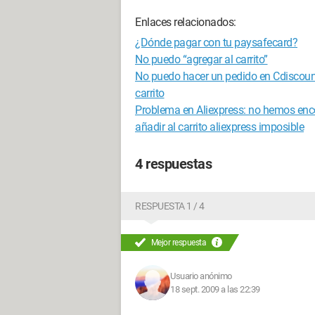
Enlaces relacionados:
¿Dónde pagar con tu paysafecard?
No puedo “agregar al carrito”
No puedo hacer un pedido en Cdiscoun
carrito
Problema en Aliexpress: no hemos enc
añadir al carrito aliexpress imposible
4 respuestas
RESPUESTA 1 / 4
Mejor respuesta
Usuario anónimo
18 sept. 2009 a las 22:39