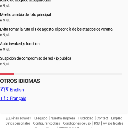
Icono de bloqueo desaparecido
el 9 jul.
Meetic cambio de foto principal
el 9 jul.
Evita tomar la ruta el 1 de agosto, el peor día de los atascos de verano.
el 9 jul.
Auto-invoked js function
el 9 jul.
Suspición de compromiso de red / ip pública
el 9 jul.
OTROS IDIOMAS
🇬🇧
English
🇫🇷
Français
¿Quiénes somos?
El equipo
Nuestra empresa
Publicidad
Contact
Empleo
Datos personales
Configurar cookies
Condiciones de uso
RSS
Avisos legales