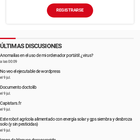
REGISTRARSE
ÚLTIMAS DISCUSIONES
Anomalías en el uso de mi ordenador portátil: ¿virus?
a las 00:09
No veo el ejecutable de wordpress
el 9 jul.
Documento doctolib
el 9 jul.
Capistars.fr
el 9 jul.
Este robot agrícola alimentado con energía solar y gps siembra y desbroza
solo (y sin pesticidas)
el 9 jul.