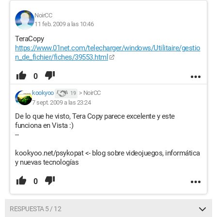
NoirCC
11 feb. 2009 a las 10:46
TeraCopy
https://www.01net.com/telecharger/windows/Utilitaire/gestio
n_de_fichier/fiches/39553.html
0
kookyoo
>
NoirCC
19
7 sept. 2009 a las 23:24
De lo que he visto, Tera Copy parece excelente y este
funciona en Vista :)
--
kookyoo.net/psykopat <- blog sobre videojuegos, informática
y nuevas tecnologías
0
RESPUESTA 5 / 12