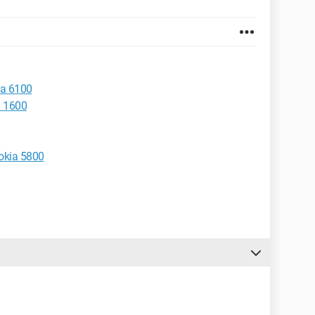
kia 6100
a 1600
okia 5800