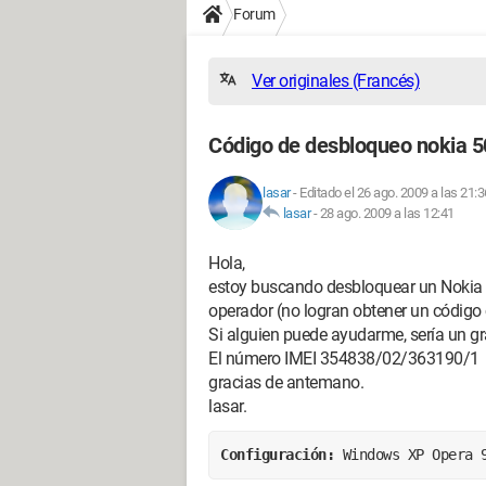
Forum
Ver originales (Francés)
Código de desbloqueo nokia 
lasar
-
Editado el 26 ago. 2009 a las 21:3
lasar
-
28 ago. 2009 a las 12:41
Hola,
estoy buscando desbloquear un Nokia 5
operador (no logran obtener un código 
Si alguien puede ayudarme, sería un gra
El número IMEI 354838/02/363190/1
gracias de antemano.
lasar.
Configuración: 
Windows XP Opera 