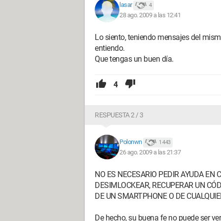
lasar
4
28 ago. 2009 a las 12:41
Lo siento, teniendo mensajes del mismo
entiendo.
Que tengas un buen día.
4
RESPUESTA 2 / 3
Polonwn
1 443
26 ago. 2009 a las 21:37
NO ES NECESARIO PEDIR AYUDA EN 
DESIMLOCKEAR, RECUPERAR UN CÓD
DE UN SMARTPHONE O DE CUALQUIER
De hecho, su buena fe no puede ser ver