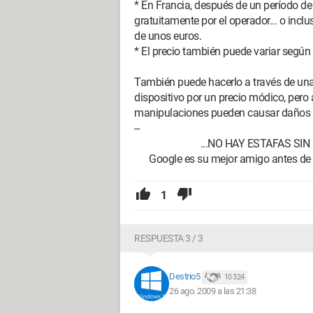
* En Francia, después de un período d
gratuitamente por el operador... o inc
de unos euros.
* El precio también puede variar según e
También puede hacerlo a través de un
dispositivo por un precio módico, pero 
manipulaciones pueden causar daños ir
--
...NO HAY ESTAFAS SIN PAL
Google es su mejor amigo antes de C
1
RESPUESTA 3 / 3
Destrio5
10 324
26 ago. 2009 a las 21:38