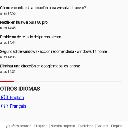
Cómo encontrar la aplicación para wesolvet traceur?
a las 14:55
Netflix en huawei pura 80 pro
a las 14:45
Problema de reinicio del pc con steam
a las 14:44
Seguridad de windows - acción recomendada - windows 11 home
a las 14:36
Eliminar una dirección en google maps, en iphone
a las 14:31
OTROS IDIOMAS
🇬🇧
English
🇫🇷
Français
¿Quiénes somos?
El equipo
Nuestra empresa
Publicidad
Contact
Empleo