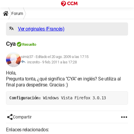
Forum
Ver originales (Francés)
Cya
Resuelto
simiz37
-
Editado el 20 ago. 2009 a las 17:15
inconito -
9 feb. 2011 a las 17:28
Hola,
Pregunta tonta, ¿qué significa "CYA" en inglés? Se utiliza al
final para despedirse. Gracias :)
Configuración: 
Windows Vista Firefox 3.0.13
Compartir
Enlaces relacionados: